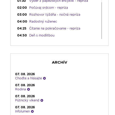
01:30
Výber z pápežských encyklík - repríza
02:00
Počúvaj srdcom - repríza
03:00
Rozhovor týždňa - nočná repríza
04:00
Radostný ruženec
04:25
Čítanie na pokračovanie - repríza
04:50
Deň s modlitbou
05:15
Rádio Vatikán - SK (repríza)
05:30
Litánie k Božskému srdcu
05:45
Ranné chvály
ARCHÍV
06:00
Ranné spojenie
08:30
Rozprávka na sobotné ráno
07. 08. 2026
09:00
Kláštory a rehoľný život
Choďte a hlásajte
09:30
Viera do vrecka
07. 08. 2026
Rodina
10:30
Emauzy - mimoriadny prenos
07. 08. 2026
12:30
Biblia za rok
Pútnický víkend
13:00
Na úsmev a zamyslenie
07. 08. 2026
Infolumen
14:00
Vyznania - repríza