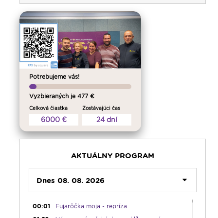
Potrebujeme vás!
Vyzbieraných je 477 €
Celková čiastka
Zostávajúci čas
6000 €
24 dní
AKTUÁLNY PROGRAM
Dnes 08. 08. 2026
00:00
Predel do nového dňa
00:01
Fujarôčka moja - repríza