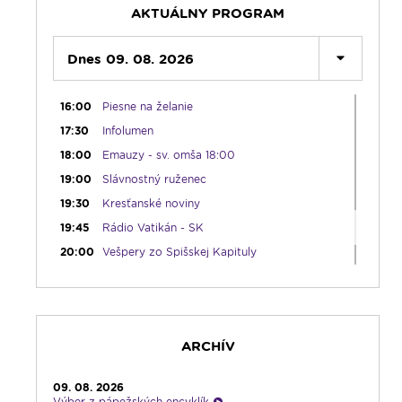
AKTUÁLNY PROGRAM
14:00
Vyznania
15:00
Korunka Božieho milosrdenstva - Hodina
Dnes 09. 08. 2026
milosrdenstva
15:30
Svetlo nádeje
16:00
Piesne na želanie
17:30
Infolumen
18:00
Emauzy - sv. omša 18:00
19:00
Slávnostný ruženec
19:30
Kresťanské noviny
19:45
Rádio Vatikán - SK
20:00
Vešpery zo Spišskej Kapituly
20:30
Karmel
22:00
V sile slova
22:30
Pohoda s klasikou
ARCHÍV
23:30
Infolumen - repríza
09. 08. 2026
Výber z pápežských encyklík