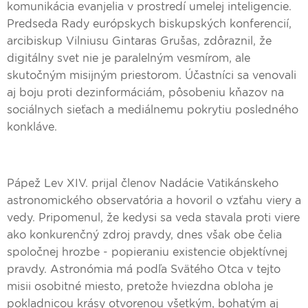
komunikácia evanjelia v prostredí umelej inteligencie.
Predseda Rady európskych biskupských konferencií,
arcibiskup Vilniusu Gintaras Grušas, zdôraznil, že
digitálny svet nie je paralelným vesmírom, ale
skutočným misijným priestorom. Účastníci sa venovali
aj boju proti dezinformáciám, pôsobeniu kňazov na
sociálnych sieťach a mediálnemu pokrytiu posledného
konkláve.
Pápež Lev XIV. prijal členov Nadácie Vatikánskeho
astronomického observatória a hovoril o vzťahu viery a
vedy. Pripomenul, že kedysi sa veda stavala proti viere
ako konkurenčný zdroj pravdy, dnes však obe čelia
spoločnej hrozbe - popieraniu existencie objektívnej
pravdy. Astronómia má podľa Svätého Otca v tejto
misii osobitné miesto, pretože hviezdna obloha je
pokladnicou krásy otvorenou všetkým, bohatým aj