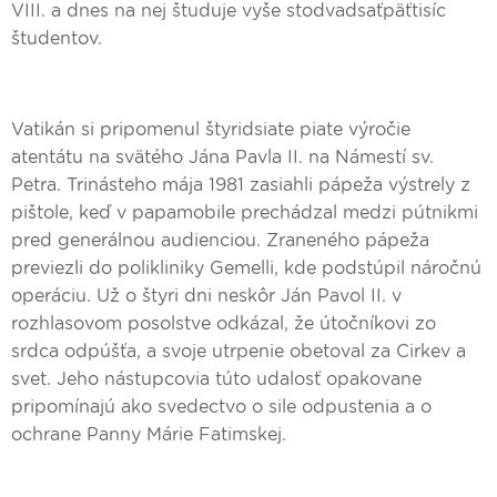
VIII. a dnes na nej študuje vyše stodvadsaťpäťtisíc
študentov.
Vatikán si pripomenul štyridsiate piate výročie
atentátu na svätého Jána Pavla II. na Námestí sv.
Petra. Trinásteho mája 1981 zasiahli pápeža výstrely z
pištole, keď v papamobile prechádzal medzi pútnikmi
pred generálnou audienciou. Zraneného pápeža
previezli do polikliniky Gemelli, kde podstúpil náročnú
operáciu. Už o štyri dni neskôr Ján Pavol II. v
rozhlasovom posolstve odkázal, že útočníkovi zo
srdca odpúšťa, a svoje utrpenie obetoval za Cirkev a
svet. Jeho nástupcovia túto udalosť opakovane
pripomínajú ako svedectvo o sile odpustenia a o
ochrane Panny Márie Fatimskej.