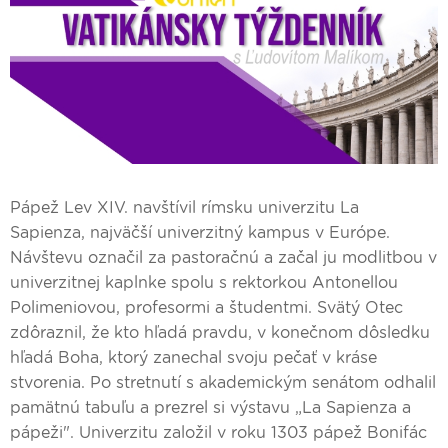
Pápež Lev XIV. navštívil rímsku univerzitu La
Sapienza, najväčší univerzitný kampus v Európe.
Návštevu označil za pastoračnú a začal ju modlitbou v
univerzitnej kaplnke spolu s rektorkou Antonellou
Polimeniovou, profesormi a študentmi. Svätý Otec
zdôraznil, že kto hľadá pravdu, v konečnom dôsledku
hľadá Boha, ktorý zanechal svoju pečať v kráse
stvorenia. Po stretnutí s akademickým senátom odhalil
pamätnú tabuľu a prezrel si výstavu „La Sapienza a
pápeži". Univerzitu založil v roku 1303 pápež Bonifác