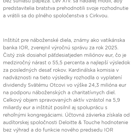
bez súhlasu pápeža. Lev XIV. sa naďalej modlí, aby
predstavitelia bratstva prehodnotili svoje rozhodnutie
a vrátili sa do plného spoločenstva s Cirkvou.
Inštitút pre náboženské diela, známy ako vatikánska
banka IOR, zverejnil výročnú správu za rok 2025.
Čistý zisk dosiahol päťdesiatjeden miliónov eur, čo je
medziročný nárast o 55,5 percenta a najlepší výsledok
za posledných desať rokov. Kardinálska komisia v
nadväznosti na tieto výsledky rozhodla o vyplatení
dividendy Svätému Otcovi vo výške 24,3 milióna eur
na podporu náboženských a charitatívnych diel.
Celkový objem spravovaných aktív vzrástol na 5,9
miliardy eur a inštitút posilnil aj spoluprácu s
rehoľnými kongregáciami. Účtovná závierka získala od
audítorskej spoločnosti Deloitte & Touche hodnotenie
bez výhrad a do funkcie nového predsedu IOR