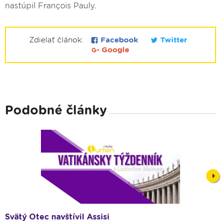
nastúpil François Pauly.
Zdielať článok:
Facebook
Twitter
Google
Podobné články
Nex
Svätý Otec navštívil Assisi