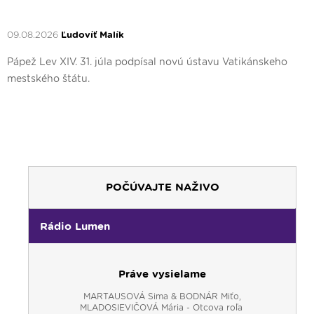
09.08.2026
Ľudovíť Malík
Pápež Lev XIV. 31. júla podpísal novú ústavu Vatikánskeho
mestského štátu.
POČÚVAJTE NAŽIVO
Rádio Lumen
00:00
Predel do nového dňa
Práve vysielame
00:01
AI, tešíma! - repríza
MARTAUSOVÁ Sima & BODNÁR Miťo,
00:30
Večera u Slováka - repríza
MLADOSIEVIČOVÁ Mária - Otcova roľa