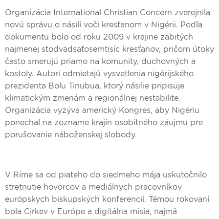
Organizácia International Christian Concern zverejnila
novú správu o násilí voči kresťanom v Nigérii. Podľa
dokumentu bolo od roku 2009 v krajine zabitých
najmenej stodvadsaťosemtisíc kresťanov, pričom útoky
často smerujú priamo na komunity, duchovných a
kostoly. Autori odmietajú vysvetlenia nigérijského
prezidenta Bolu Tinubua, ktorý násilie pripisuje
klimatickým zmenám a regionálnej nestabilite.
Organizácia vyzýva americký Kongres, aby Nigériu
ponechal na zozname krajín osobitného záujmu pre
porušovanie náboženskej slobody.
V Ríme sa od piateho do siedmeho mája uskutočnilo
stretnutie hovorcov a mediálnych pracovníkov
európskych biskupských konferencií. Témou rokovaní
bola Cirkev v Európe a digitálna misia, najmä