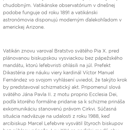
chudobným. Vatikánske observatórium v dnešnej
podobe funguje od roku 1891 a vatikánski
astronómovia disponujú moderným ďalekohľadom v
americkej Arizone.
Vatikán znovu varoval Bratstvo svätého Pia X. pred
plánovanou biskupskou vysviackou bez pápežského
mandátu, ktorú lefebvristi ohlásili na júl. Prefekt
Dikastéria pre náuku viery kardinál Víctor Manuel
Fernández vo svojom vyhlásení uviedol, že takýto krok
by predstavoval schizmatický akt. Pripomenul slová
svätého Jána Pavla II. z motu proprio Ecclesia Dei,
podľa ktorého formálne pridanie sa k schizme prináša
exkomunikáciu stanovenú právom Cirkvi. Súčasná
situácia nadväzuje na udalosti z roku 1988, keď
arcibiskup Marcel Lefebvre vysvätil štyroch biskupov