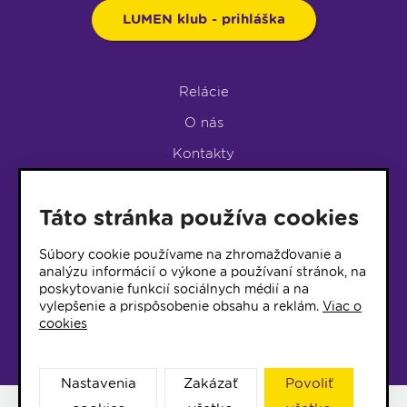
LUMEN klub - prihláška
Relácie
O nás
Kontakty
Podpora rádia
Táto stránka používa cookies
LUMEN KLUB
LUMEN KLUB PRIHLÁŠKA
Súbory cookie používame na zhromažďovanie a
analýzu informácií o výkone a používaní stránok, na
poskytovanie funkcií sociálnych médií a na
© 2017 Rádio Lumen, Všetky práva vyhradené
vylepšenie a prispôsobenie obsahu a reklám.
Viac o
cookies
Správca webu
Nastavenia
Zakázať
Povoliť