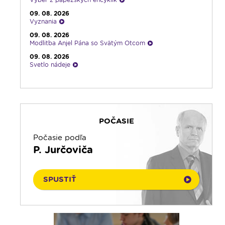
09. 08. 2026
Vyznania
09. 08. 2026
Modlitba Anjel Pána so Svätým Otcom
09. 08. 2026
Svetlo nádeje
09. 08. 2026
Emauzy - sv. omša 10:30
09. 08. 2026
Ranné zamyslenie
POČASIE
08. 08. 2026
Výber z pápežských encyklík - repríza
Počasie podľa
08. 08. 2026
P. Jurčoviča
Viera do vrecka
08. 08. 2026
Na úsmev a zamyslenie
SPUSTIŤ
08. 08. 2026
Literárna kaviareň