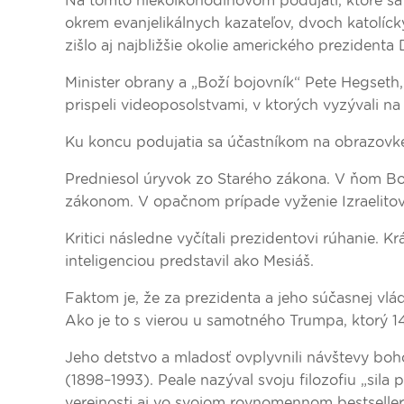
Na tomto niekoľkohodinovom podujatí, ktoré sa 
okrem evanjelikálnych kazateľov, dvoch katolí
zišlo aj najbližšie okolie amerického prezident
Minister obrany a „Boží bojovník“ Pete Hegseth
prispeli videoposolstvami, v ktorých vyzývali 
Ku koncu podujatia sa účastníkom na obrazovke
Predniesol úryvok zo Starého zákona. V ňom Bo
zákonom. V opačnom prípade vyženie Izraelitov z
Kritici následne vyčítali prezidentovi rúhanie
inteligenciou predstavil ako Mesiáš.
Faktom je, že za prezidenta a jeho súčasnej vlá
Ako je to s vierou u samotného Trumpa, ktorý 14.
Jeho detstvo a mladosť ovplyvnili návštevy bo
(1898–1993). Peale nazýval svoju filozofiu „sila 
verejnosti aj vo svojom rovnomennom bestselleri