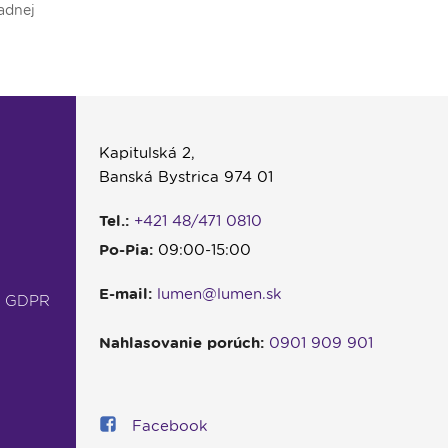
adnej
starého rodiča. O tom ako komunikujú
kato
najmladšie generácie sa dozviete v
prih
ďalšej časti relácie Viera do vrecka.
sept
Kapitulská 2,
Banská Bystrica 974 01
Tel.:
+421 48/471 0810
Po-Pia:
09:00-15:00
E-mail:
lumen@lumen.sk
- GDPR
Nahlasovanie porúch:
0901 909 901
Facebook