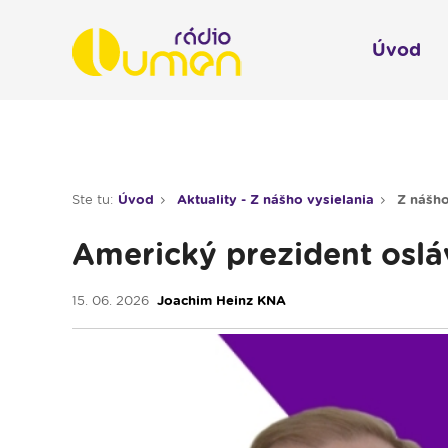
Úvod
Infol
Spravodajstvo
Rádio 
Ste tu:
Úvod
Aktuality - Z nášho vysielania
Z nášho
Moderované relácie
Americký prezident oslá
Pre deti
Hudobné relácie
15. 06. 2026
Joachim Heinz KNA
Piesne na želanie
Rubriky
Modlitba