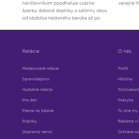
návštevníkom poodhaľuje vzácne
verejné h
šperky, dobové doplnky a salónnu obuv
od obdobia neskorého baroka až po
druhú svetovú vojnu.
Relácie
O nás
Moderované relácie
Profil
Spravodajstvo
História
Hudobné relácie
Počúvanos
Pre deti
Pokrytie
Piesne na želanie
To sme my
Rubriky
Reklama v 
Dopravný servis
Ochrana os