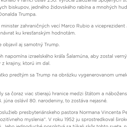
konalo v rámci osláv 250. výročia založenia Spojených št
ckych biskupov, jedného židovského rabína a mnohých hu
a Donalda Trumpa.
, minister zahraničných vecí Marco Rubio a vicepreziden
na návrat ku kresťanským hodnotám.
 objavil aj samotný Trump.
h napomína izraelského kráľa Šalamúna, aby zostal verný
 krajiny, ktorú im dal.
. Krátko predtým sa Trump na obrázku vygenerovanom ume
dy sa čoraz viac stierajú hranice medzi štátom a nábožen
 júna oslávil 80. narodeniny, to zostáva nejasné.
hoslužieb presbyteriánskeho pastora Normana Vincenta P
pozitívneho myslenia“. V roku 1952 ju sprostredkoval širok
. Jeho jednoduché posolstvá sa týkali skôr tohto sveta, 