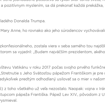
a pozitívnym myslením, sa dá prekonať každá prekážka, 
 mladého Donalda Trumpa.
a Mary Anne, ho rovnako ako jeho súrodencov vychovávali
zkonfesionálneho, zostala viera v seba samého tou najdôl
 ktorom sa vyjadril: „Budem najväčším prezidentom, akéh
ávštevu Vatikánu v roku 2017 počas svojho prvého funkčn
 „Stretnutie s Jeho Svätosťou pápežom Františkom je pre
kedykoľvek predtým odhodlaný usilovať sa o mier v našom
z toho všetkého už veľa nezostalo. Naopak: vojna v Irá
stupcom pápeža Františka. Pápež Lev XIV., pôvodom z U
vysmieval.