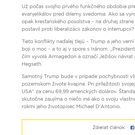
Už počas svojho prvého funkčného obdobia prez
evanjelikálov pred dilemy svedomia. Ako sa vy
opak kresťanského posolstva – na druhej stran
postavil proti liberalizácii zákonov o interrupcii?
Tieto konflikty naďalej tlejú – Trump a jeho ver
boji o moc – a to aj v spore s Iránom. „Prezide
čím vyvolá Armagedon a označí Ježišov návrat na
Hegseth.
Samotný Trump bude v prípade pochybností vše
pozemskom živote kvapne. Pri príležitosti svoje
USA“ za cenu 69,99 amerických dolárov. Štandar
skutočne zaujíma o niečo iné ako o svoju vlastnú
rokmi jeho životopisec Michael D'Antonio.
Zdielať článok: