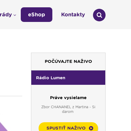
arády
eShop
Kontakty
áda
Technická odstávka vysielania
LÁŠKA
Zmena času na zimný 03:00 -- 02:00
umen
POČÚVAJTE NAŽIVO
údajov
Rádio Lumen
Práve vysielame
Zbor CHANANEL z Martina - Si
darom
SPUSTIŤ NAŽIVO