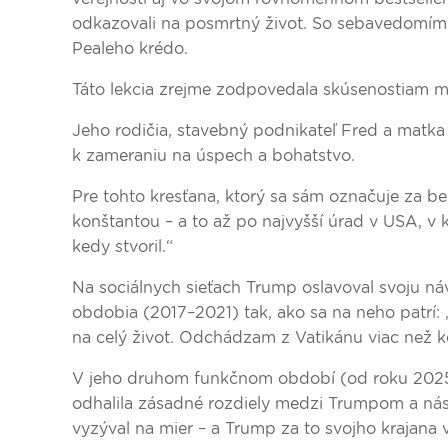
odkazovali na posmrtný život. So sebavedomím 
Pealeho krédo.
Táto lekcia zrejme zodpovedala skúsenostiam
Jeho rodičia, stavebný podnikateľ Fred a matk
k zameraniu na úspech a bohatstvo.
Pre tohto kresťana, ktorý sa sám označuje za be
konštantou – a to až po najvyšší úrad v USA, v
kedy stvoril.“
Na sociálnych sieťach Trump oslavoval svoju n
obdobia (2017–2021) tak, ako sa na neho patrí:
na celý život. Odchádzam z Vatikánu viac než 
V jeho druhom funkčnom období (od roku 2025) 
odhalila zásadné rozdiely medzi Trumpom a ná
vyzýval na mier – a Trump za to svojho krajana 