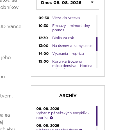
átov, sa
Dnes 08. 08. 2026
ráno
dobníkov
09:00
Kláštory a rehoľný život
09:30
Viera do vrecka
10:30
Emauzy - mimoriadny
t JD Vance
prenos
12:30
Biblia za rok
13:00
Na úsmev a zamyslenie
14:00
Vyznania - repríza
 jeho
15:00
Korunka Božieho
milosrdenstva - Hodina
milosrdenstva
lou
15:15
Literárna kaviareň
15:50
Vatikánsky týždenník (r.)
16:00
Pozdravy z Rádia
ARCHÍV
stvom.
LUMEN
17:30
Infolumen
08. 08. 2026
Výber z pápežských encyklík -
18:00
Emauzy - sv. omša
ealea
repríza
18:00
ej
08. 08. 2026
19:00
Ruženec pre Slovensko
než aby