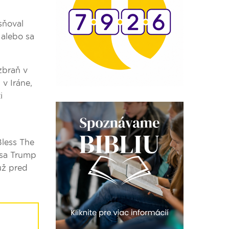
sňoval
 alebo sa
zbraň v
v Iráne,
i
Bless The
 sa Trump
už pred