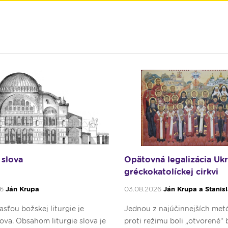
 slova
Opätovná legalizácia Ukr
gréckokatolíckej cirkvi
26
Ján Krupa
03.08.2026
Ján Krupa a Stanis
sťou božskej liturgie je
Jednou z najúčinnejších met
slova. Obsahom liturgie slova je
proti režimu boli „otvorené“