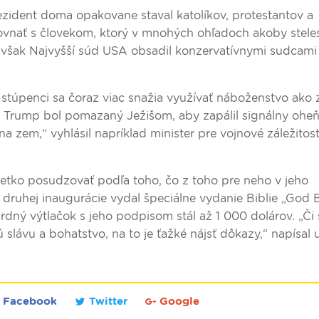
ident doma opakovane staval katolíkov, protestantov a
rovnať s človekom, ktorý v mnohých ohľadoch akoby stele
e však Najvyšší súd USA obsadil konzervatívnymi sudcami
ní stúpenci sa čoraz viac snažia využívať náboženstvo ako 
nt Trump bol pomazaný Ježišom, aby zapálil signálny oheň 
 zem,“ vyhlásil napríklad minister pre vojnové záležitost
tko posudzovať podľa toho, čo z toho pre neho v jeho
j druhej inaugurácie vydal špeciálne vydanie Biblie „God 
dný výtlačok s jeho podpisom stál až 1 000 dolárov. „Či
 slávu a bohatstvo, na to je ťažké nájsť dôkazy,“ napísal 
Facebook
Twitter
Google