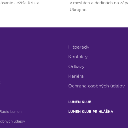
lásanie Ježiša Krista.
v mestách a dedinách na záp
Ukrajine.
Hitparády
Kontakty
Odkazy
Kariéra
ť
Ochrana osobných údajov 
LUMEN KLUB
Rádiu Lumen
LUMEN KLUB PRIHLÁŠKA
obných údajov