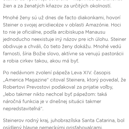
žien a za ženatých kňazov za určitých okolností.
Mnohé ženy sú už dnes de facto diakonkami, hovorí
Steiner o svojej arcidiecéze v oblasti Amazónie. Hoci
to nie je oficiálne, podľa arcibiskupa Manausu
jednoducho neexistuje iný názov pre ich úlohu. Steiner
obdivuje a chváli, čo tieto ženy dokážu. Mnohé vedú
farnosti, šíria Božie slovo, aktívne sa venujú pastorácii
a robia cirkev takou, akou má byť.
Po nedávnom zvolení pápeža Leva XIV. časopis
„America Magazine“ citoval Steinera, ktorý povedal, že
Robertovi Prevostovi poďakoval za prijatie voľby,
„lebo takmer nikto nechcel byť pápežom: taká
náročná funkcia je v dnešnej situácii takmer
nepredstaviteľná“.
Steinerov rodný kraj, juhobrazílska Santa Catarina, bol
osídlený hlavne nemeckými prisťahovalcami.