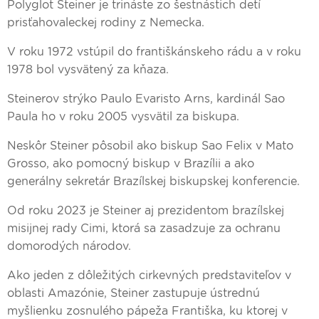
Polyglot Steiner je trináste zo šestnástich detí
prisťahovaleckej rodiny z Nemecka.
V roku 1972 vstúpil do františkánskeho rádu a v roku
1978 bol vysvätený za kňaza.
Steinerov strýko Paulo Evaristo Arns, kardinál Sao
Paula ho v roku 2005 vysvätil za biskupa.
Neskôr Steiner pôsobil ako biskup Sao Felix v Mato
Grosso, ako pomocný biskup v Brazílii a ako
generálny sekretár Brazílskej biskupskej konferencie.
Od roku 2023 je Steiner aj prezidentom brazílskej
misijnej rady Cimi, ktorá sa zasadzuje za ochranu
domorodých národov.
Ako jeden z dôležitých cirkevných predstaviteľov v
oblasti Amazónie, Steiner zastupuje ústrednú
myšlienku zosnulého pápeža Františka, ku ktorej v