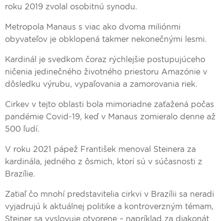
roku 2019 zvolal osobitnú synodu.
Metropola Manaus s viac ako dvoma miliónmi
obyvateľov je obklopená takmer nekonečnými lesmi.
Kardinál je svedkom čoraz rýchlejšie postupujúceho
ničenia jedinečného životného priestoru Amazónie v
dôsledku výrubu, vypaľovania a zamorovania riek.
Cirkev v tejto oblasti bola mimoriadne zaťažená počas
pandémie Covid-19, keď v Manaus zomieralo denne až
500 ľudí.
V roku 2021 pápež František menoval Steinera za
kardinála, jedného z ôsmich, ktorí sú v súčasnosti z
Brazílie.
Zatiaľ čo mnohí predstavitelia cirkvi v Brazílii sa neradi
vyjadrujú k aktuálnej politike a kontroverzným témam,
Steiner sa vyslovuje otvorene – napríklad za diakonát