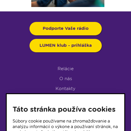
Podporte Vaše rádio
LUMEN klub - prihláška
Relácie
O nás
Kontakty
Podpora rádia
Táto stránka používa cookies
LUMEN KLUB
LUMEN KLUB PRIHLÁŠKA
Súbory cookie používame na zhromažďovanie a
analýzu informácií o výkone a používaní stránok, na