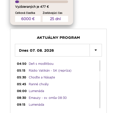
Vyzbieraných je 477 €
00:00
Predel do nového dňa
Celková čiastka
Zostávajúci čas
6000 €
25 dní
00:01
Vitaj doma, rodina! - repríza
01:00
Karmel - repríza
02:30
Slovo povzbudenia - repríza
AKTUÁLNY PROGRAM
03:30
Sonda do života cirkvi; Spoločenský
komentár - reprízy
04:00
Dnes 07. 08. 2026
Bolestný ruženec
04:25
Čítanie na pokračovanie - repríza
04:50
Deň s modlitbou
05:15
Rádio Vatikán - SK (repríza)
05:30
Choďte a hlásajte
05:45
Ranné chvály
06:00
Lumenáda
08:30
Emauzy - sv. omša 08:30
09:15
Lumenáda
11:00
Rozhovor týždňa - repríza