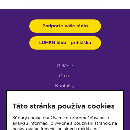
Podporte Vaše rádio
LUMEN klub - prihláška
Relácie
O nás
Kontakty
Podpora rádia
Táto stránka používa cookies
LUMEN KLUB
LUMEN KLUB PRIHLÁŠKA
Súbory cookie používame na zhromažďovanie a
analýzu informácií o výkone a používaní stránok, na
poskytovanie funkcií sociálnych médií a na