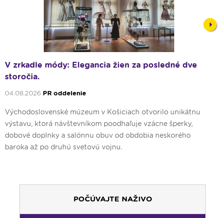
Nex
V zrkadle módy: Elegancia žien za posledné dve
storočia.
04.08.2026
PR oddelenie
Východoslovenské múzeum v Košiciach otvorilo unikátnu
výstavu, ktorá návštevníkom poodhaľuje vzácne šperky,
dobové doplnky a salónnu obuv od obdobia neskorého
baroka až po druhú svetovú vojnu.
POČÚVAJTE NAŽIVO