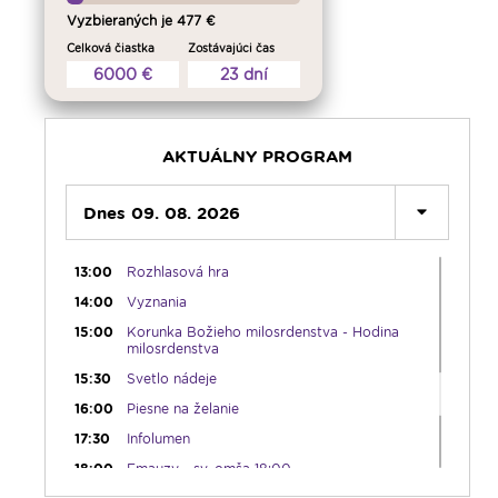
05:30
Litánie k Božskému srdcu
Vyzbieraných je 477 €
05:45
Ranné chvály
Celková čiastka
Zostávajúci čas
06:00
Ranné spojenie
6000 €
23 dní
08:30
Sviatočné svetielko
10:00
Výber z pápežských encyklík
10:30
Emauzy - sv. omša 10:30
AKTUÁLNY PROGRAM
12:00
Modlitba Anjel Pána so Svätým Otcom
12:10
Dnes 09. 08. 2026
Hudobný aperitív
12:30
Biblia za rok
13:00
Rozhlasová hra
14:00
Vyznania
15:00
Korunka Božieho milosrdenstva - Hodina
milosrdenstva
15:30
Svetlo nádeje
16:00
Piesne na želanie
17:30
Infolumen
18:00
Emauzy - sv. omša 18:00