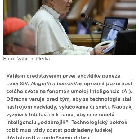
Foto: Vatican Media
Vatikán predstavením prvej encykliky pápeža
Leva XIV.
Magnifica humanitas
upriamil pozornosť
celého sveta na fenomén umelej inteligencie (AI).
Dôrazne varuje pred tým, aby sa technológie stali
nástrojom nadvlády, vylučovania či smrti. Naopak,
vyzýva k bdelosti a k tomu, aby sme umelú
inteligenciu „odzbrojili“. Technologický pokrok
totiž musí vždy zostať podriadený ľudskej
dôstojnosti a spoločnému dobru.