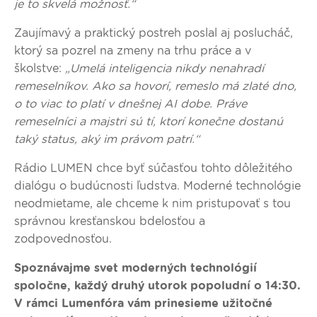
je to skvelá možnosť.“
Zaujímavý a praktický postreh poslal aj poslucháč,
ktorý sa pozrel na zmeny na trhu práce a v
školstve:
„Umelá inteligencia nikdy nenahradí
remeselníkov. Ako sa hovorí, remeslo má zlaté dno,
o to viac to platí v dnešnej AI dobe. Práve
remeselníci a majstri sú tí, ktorí konečne dostanú
taký status, aký im právom patrí.“
Rádio LUMEN chce byť súčasťou tohto dôležitého
dialógu o budúcnosti ľudstva. Moderné technológie
neodmietame, ale chceme k nim pristupovať s tou
správnou kresťanskou bdelosťou a
zodpovednosťou.
Spoznávajme svet moderných technológií
spoločne, každý druhý utorok popoludní o 14:30.
V rámci Lumenfóra vám prinesieme užitočné