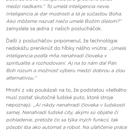
medzi riadkami.“ To umelá inteligencia nevie.
Inteligencia je dar múdrosti a tá je súčasťou Boha.
Ako môžeme nazvať niečo umelé Božím dielom?“
zamyslela sa jedna z našich poslucháčok.
Ďalší z poslucháčov pripomenul, že technológie
nedokážu preniknúť do hĺbky nášho vnútra:
„Umelá
inteligencia podľa mňa nenahradí človeka v
spiritualite a rozhodovaní. Aj na to nám dal Pán
Boh rozum a možnosť výberu medzi dobrou a zlou
alternatívou.“
Mnohí z vás poukázali na to, že podstatou všetkého
musí zostať skutočné ľudské puto, ktoré stroje
nepoznajú:
„AI nikdy nenahradí človeka v ľudskosti
samej. Nenahradí ľudské city, akými sú objatie či
pohladenie, pretože čo sa týka iných funkcií, tak
pôsobí iba ako automat a robot. Na uľahčenie práce