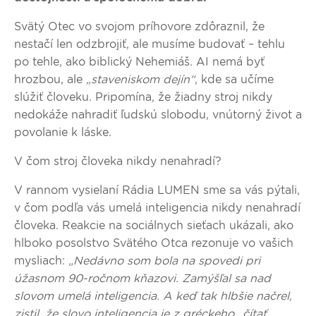
Svätý Otec vo svojom príhovore zdôraznil, že
nestačí len odzbrojiť, ale musíme budovať – tehlu
po tehle, ako biblický Nehemiáš. AI nemá byť
hrozbou, ale
„staveniskom dejín“
, kde sa učíme
slúžiť človeku. Pripomína, že žiadny stroj nikdy
nedokáže nahradiť ľudskú slobodu, vnútorný život a
povolanie k láske.
V čom stroj človeka nikdy nenahradí?
V rannom vysielaní Rádia LUMEN sme sa vás pýtali,
v čom podľa vás umelá inteligencia nikdy nenahradí
človeka. Reakcie na sociálnych sieťach ukázali, ako
hlboko posolstvo Svätého Otca rezonuje vo vašich
mysliach:
„Nedávno som bola na spovedi pri
úžasnom 90-ročnom kňazovi. Zamýšľal sa nad
slovom umelá inteligencia. A keď tak hlbšie načrel,
zistil, že slovo inteligencia je z gréckeho „čítať