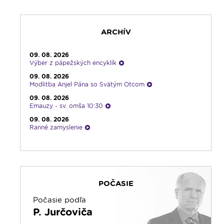
19:00
Slávnostný ruženec
19:30
Kresťanské noviny
19:45
Rádio Vatikán - SK
ARCHÍV
20:00
Vešpery zo Spišskej Kapituly
20:30
Karmel
09. 08. 2026
Výber z pápežských encyklík
22:00
V sile slova
09. 08. 2026
22:30
Pohoda s klasikou
Modlitba Anjel Pána so Svätým Otcom
23:30
Infolumen - repríza
09. 08. 2026
Emauzy - sv. omša 10:30
09. 08. 2026
Ranné zamyslenie
08. 08. 2026
Výber z pápežských encyklík - repríza
08. 08. 2026
Viera do vrecka
POČASIE
08. 08. 2026
Na úsmev a zamyslenie
Počasie podľa
08. 08. 2026
P. Jurčoviča
Literárna kaviareň