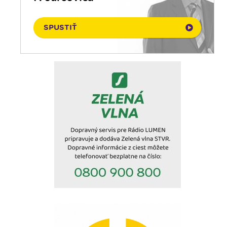
09. 08. 2026
Emauzy - sv. omša 18:00
SPUSTIŤ
09. 08. 2026
Rádio Vatikán - SK