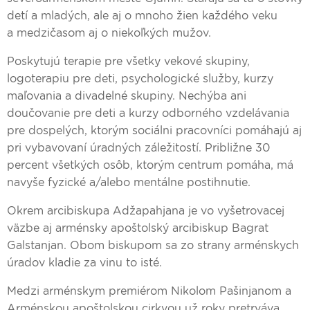
detí a mladých, ale aj o mnoho žien každého veku
a medzičasom aj o niekoľkých mužov.
Poskytujú terapie pre všetky vekové skupiny,
logoterapiu pre deti, psychologické služby, kurzy
maľovania a divadelné skupiny. Nechýba ani
doučovanie pre deti a kurzy odborného vzdelávania
pre dospelých, ktorým sociálni pracovníci pomáhajú aj
pri vybavovaní úradných záležitostí. Približne 30
percent všetkých osôb, ktorým centrum pomáha, má
navyše fyzické a/alebo mentálne postihnutie.
Okrem arcibiskupa Adžapahjana je vo vyšetrovacej
väzbe aj arménsky apoštolský arcibiskup Bagrat
Galstanjan. Obom biskupom sa zo strany arménskych
úradov kladie za vinu to isté.
Medzi arménskym premiérom Nikolom Pašinjanom a
Arménskou apoštolskou cirkvou už roky pretrváva