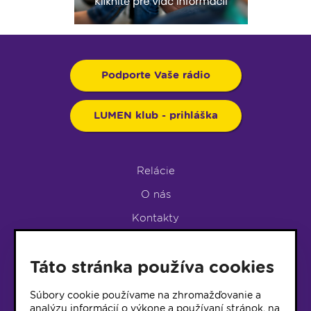
Podporte Vaše rádio
LUMEN klub - prihláška
Relácie
O nás
Kontakty
Podpora rádia
Táto stránka používa cookies
LUMEN KLUB
LUMEN KLUB PRIHLÁŠKA
Súbory cookie používame na zhromažďovanie a
analýzu informácií o výkone a používaní stránok, na