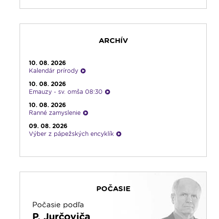
19:45
Rádio Vatikán - SK
20:00
Rozprávka na dobrú noc
20:10
Gaučing
ARCHÍV
21:10
Spoznávame Bibliu
21:30
Album týždňa s Imrom Šimigom
10. 08. 2026
21:45
Oldies s Ernie Murínom
Kalendár prírody
22:00
Počúvaj srdcom
10. 08. 2026
Emauzy - sv. omša 08:30
23:00
Čítanie na pokračovanie + repríza
zamyslenia zo 6:30
10. 08. 2026
Ranné zamyslenie
23:30
Infolumen - repríza
09. 08. 2026
Výber z pápežských encyklík
09. 08. 2026
Vyznania
09. 08. 2026
Svetlo nádeje
POČASIE
09. 08. 2026
Piesne na želanie
Počasie podľa
09. 08. 2026
P. Jurčoviča
Infolumen