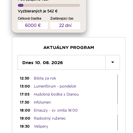
05:15
Rádio Vatikán - SK (repríza)
Vyzbieraných je 542 €
05:30
Litánie loretánske
Celková čiastka
Zostávajúci čas
05:45
Ranné chvály
6000 €
22 dní
06:00
Lumenáda - pondelok (I.)
08:30
Emauzy - sv. omša 08:30
09:15
Lumenáda - pondelok (II.)
AKTUÁLNY PROGRAM
11:00
Príhovory Mons. Jozefa Haľka
12:00
Dnes 10. 08. 2026
Modlitba Anjel Pána + zamyslenie
12:10
Hudobný aperitív
12:30
Biblia za rok
13:00
Lumenfórum - pondelok
17:05
Hudobná bodka s Dianou
17:30
Infolumen
18:00
Emauzy - sv. omša 18:00
19:00
Radostný ruženec
19:30
Vešpery