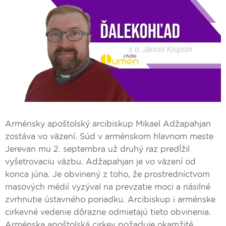
Arménsky apoštolský arcibiskup Mikael Adžapahjan
zostáva vo väzení. Súd v arménskom hlavnom meste
Jerevan mu 2. septembra už druhý raz predĺžil
vyšetrovaciu väzbu. Adžapahjan je vo väzení od
konca júna. Je obvinený z toho, že prostredníctvom
masových médií vyzýval na prevzatie moci a násilné
zvrhnutie ústavného poriadku. Arcibiskup i arménske
cirkevné vedenie dôrazne odmietajú tieto obvinenia.
Arménska apoštolská cirkev požaduje okamžité