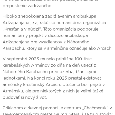
prepustenie zadržaného.
Hlboko znepokojená zadržiavaním arcibiskupa
Adžapahjana je aj rakúska humanitárna organizácia
„Kresťania v núdzi“. Táto organizácia podporuje
humanitárny projekt v diecéze arcibiskupa
Adžapahjana pre vysídlencov z Náhorného
Karabachu, ktorý sa v arménčine označuje ako Arcach.
V septembri 2023 muselo približne 100-tisíc
karabašských Arménov zo dňa na deň utiecť z
Náhorného Karabachu pred azerbajdžanskými
jednotkami. Na konci roku 2023 prestal existovať
arménsky kresťanský Arcach. Utečenci boli prijatí v
Arménsku, ale pre niektorých z nich je veľmi ťažké
budovať si nový život.
Príkladom cirkevnej pomoci je centrum „Chačmeruk“ v
severoarménskom meste Gjumri. Starajú sa tu o stovky