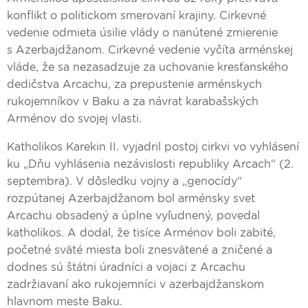
konflikt o politickom smerovaní krajiny. Cirkevné
vedenie odmieta úsilie vlády o nanútené zmierenie
s Azerbajdžanom. Cirkevné vedenie vyčíta arménskej
vláde, že sa nezasadzuje za uchovanie kresťanského
dedičstva Arcachu, za prepustenie arménskych
rukojemníkov v Baku a za návrat karabašských
Arménov do svojej vlasti.
Katholikos Karekin II. vyjadril postoj cirkvi vo vyhlásení
ku „Dňu vyhlásenia nezávislosti republiky Arcach“ (2.
septembra). V dôsledku vojny a „genocídy“
rozpútanej Azerbajdžanom bol arménsky svet
Arcachu obsadený a úplne vyľudnený, povedal
katholikos. A dodal, že tisíce Arménov boli zabité,
početné sväté miesta boli znesvätené a zničené a
dodnes sú štátni úradníci a vojaci z Arcachu
zadržiavaní ako rukojemníci v azerbajdžanskom
hlavnom meste Baku.