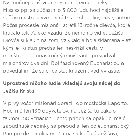
Na turíčnej omši a procesii pri prameni rieky
Mississippi sa zúčastnilo 3 000 ľudí, hoci najbližšie
väčšie mesto je vzdialené tri a pol hodiny cesty autom.
Počas procesie misionári stretli 13-ročné dievča, ktoré
kráčalo tak ďaleko vzadu, že nemohlo vidieť Ježiša.
Dievča si kľaklo na zem, vzlykalo a bola sklamaná – až
kým jej Kristus predsa len neskrížil cestu v
monštrancii. Trinásťročný miništrant sprevádzal
misionárov dva dni. Bol fascinovaný Eucharistiou a
povedal im, že sa chce stať kňazom, keď vyrastie.
Uprostred ničoho ľudia vkladajú svoju nádej do
Ježiša Krista
V prvý večer misionári dorazili do mestečka Laporte.
Hoci má len 130 obyvateľov, na Ježiša tu čakalo
takmer 150 veriacich. Tento príbeh sa opakuje: malé,
zabudnuté dedinky sa prebudia, len čo eucharistický
Pán prejde ich ulicami. Ľudia sa klaňajú Ježišovi,