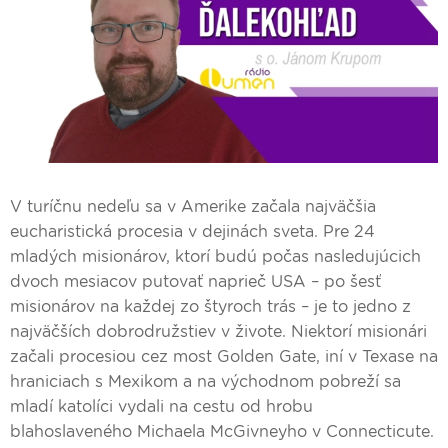
V turíčnu nedeľu sa v Amerike začala najväčšia
eucharistická procesia v dejinách sveta. Pre 24
mladých misionárov, ktorí budú počas nasledujúcich
dvoch mesiacov putovať naprieč USA – po šesť
misionárov na každej zo štyroch trás – je to jedno z
najväčších dobrodružstiev v živote. Niektorí misionári
začali procesiou cez most Golden Gate, iní v Texase na
hraniciach s Mexikom a na východnom pobreží sa
mladí katolíci vydali na cestu od hrobu
blahoslaveného Michaela McGivneyho v Connecticute.