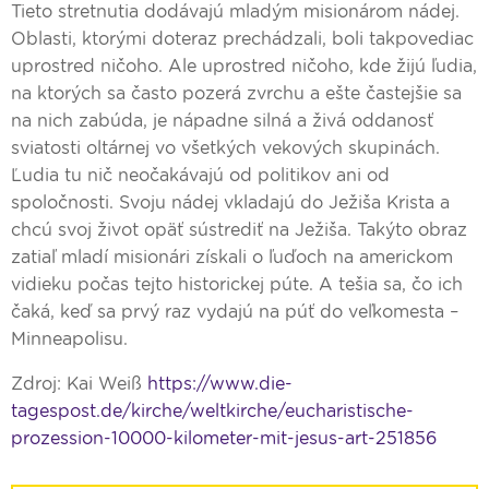
Tieto stretnutia dodávajú mladým misionárom nádej.
Oblasti, ktorými doteraz prechádzali, boli takpovediac
uprostred ničoho. Ale uprostred ničoho, kde žijú ľudia,
na ktorých sa často pozerá zvrchu a ešte častejšie sa
na nich zabúda, je nápadne silná a živá oddanosť
sviatosti oltárnej vo všetkých vekových skupinách.
Ľudia tu nič neočakávajú od politikov ani od
spoločnosti. Svoju nádej vkladajú do Ježiša Krista a
chcú svoj život opäť sústrediť na Ježiša. Takýto obraz
zatiaľ mladí misionári získali o ľuďoch na americkom
vidieku počas tejto historickej púte. A tešia sa, čo ich
čaká, keď sa prvý raz vydajú na púť do veľkomesta –
Minneapolisu.
Zdroj: Kai Weiß
https://www.die-
tagespost.de/kirche/weltkirche/eucharistische-
prozession-10000-kilometer-mit-jesus-art-251856