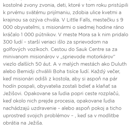
kostolné zvony zvonia, deti, ktoré v tom roku pristúpili
k prvému svätému prijímaniu, zdobia ulice kvetmi a
krajinou sa ozýva chvála. V Little Falls, mestečku s 9
000 obyvateľmi, s misionármi o siedmej hodine ráno
kráčalo 1 000 pútnikov. V meste Mora sa k nim pridalo
300 ľudí – starší veriaci išlo za sprievodom na
golfových vozíkoch. Cestou do Sauk Centre sa za
minivanom misionárov v „sprievode motorkárov“
viezlo ďalších 50 áut. A v malých mestách ako Duluth
alebo Bemidji chválili Boha tisíce ľudí. Každý večer,
keď misionári odišli z kostola, aby si aspoň na pár
hodín pospali, obyvatelia zostali bdieť a klaňať sa
Ježišovi. Opakovane sa ľudia popri ceste rozplačú,
keď okolo nich prejde procesia, opakovane ľudia
nachádzajú uzdravenie – alebo aspoň pokoj a ticho
uprostred svojich problémov – , keď sa v modlitbe
obrátia na Ježiša.