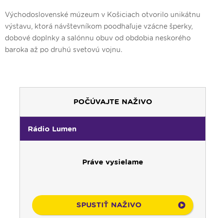
Východoslovenské múzeum v Košiciach otvorilo unikátnu
výstavu, ktorá návštevníkom poodhaľuje vzácne šperky,
dobové doplnky a salónnu obuv od obdobia neskorého
baroka až po druhú svetovú vojnu.
POČÚVAJTE NAŽIVO
00:00
Predel do nového dňa
Rádio Lumen
00:01
Vitaj doma, rodina! - repríza
01:00
Karmel - repríza
02:30
Slovo povzbudenia - repríza
Práve vysielame
03:30
Sonda do života cirkvi; Spoločenský
komentár - reprízy
04:00
Bolestný ruženec
04:25
Čítanie na pokračovanie - repríza
SPUSTIŤ NAŽIVO
04:50
Deň s modlitbou