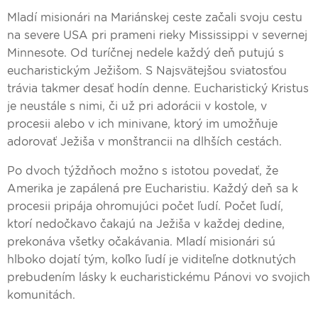
Mladí misionári na Mariánskej ceste začali svoju cestu
na severe USA pri prameni rieky Mississippi v severnej
Minnesote. Od turíčnej nedele každý deň putujú s
eucharistickým Ježišom. S Najsvätejšou sviatosťou
trávia takmer desať hodín denne. Eucharistický Kristus
je neustále s nimi, či už pri adorácii v kostole, v
procesii alebo v ich minivane, ktorý im umožňuje
adorovať Ježiša v monštrancii na dlhších cestách.
Po dvoch týždňoch možno s istotou povedať, že
Amerika je zapálená pre Eucharistiu. Každý deň sa k
procesii pripája ohromujúci počet ľudí. Počet ľudí,
ktorí nedočkavo čakajú na Ježiša v každej dedine,
prekonáva všetky očakávania. Mladí misionári sú
hlboko dojatí tým, koľko ľudí je viditeľne dotknutých
prebudením lásky k eucharistickému Pánovi vo svojich
komunitách.