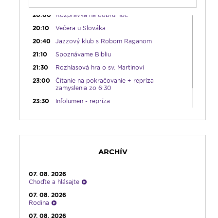
19:45
Rádio Vatikán - SK
20:00
Rozprávka na dobrú noc
20:10
Večera u Slováka
20:40
Jazzový klub s Robom Raganom
21:10
Spoznávame Bibliu
21:30
Rozhlasová hra o sv. Martinovi
23:00
Čítanie na pokračovanie + repríza
zamyslenia zo 6:30
23:30
Infolumen - repríza
ARCHÍV
07. 08. 2026
Choďte a hlásajte
07. 08. 2026
Rodina
07. 08. 2026