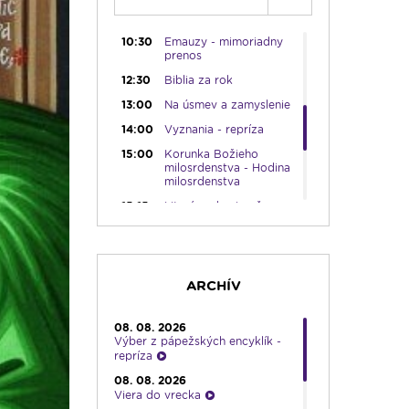
09:30
Viera do vrecka
10:30
Emauzy - mimoriadny
prenos
12:30
Biblia za rok
13:00
Na úsmev a zamyslenie
14:00
Vyznania - repríza
15:00
Korunka Božieho
milosrdenstva - Hodina
milosrdenstva
15:15
Literárna kaviareň
15:50
Vatikánsky týždenník (r.)
16:00
Pozdravy z Rádia
LUMEN
ARCHÍV
17:30
Infolumen
18:00
Emauzy - sv. omša
08. 08. 2026
18:00
Výber z pápežských encyklík -
repríza
19:00
Ruženec pre Slovensko
08. 08. 2026
19:45
Rádio Vatikán - SK
Viera do vrecka
20:00
Vešpery