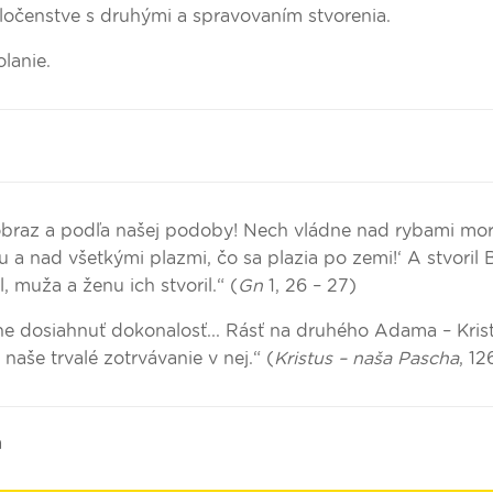
ločenstve s druhými a spravovaním stvorenia.
lanie.
braz a podľa našej podoby! Nech vládne nad rybami mor
a nad všetkými plazmi, čo sa plazia po zemi!‘ A stvoril 
, muža a ženu ich stvoril.“ (
Gn
1, 26 – 27)
e dosiahnuť dokonalosť... Rásť na druhého Adama – Krist
aše trvalé zotrvávanie v nej.“ (
Kristus – naša Pascha
, 1
a