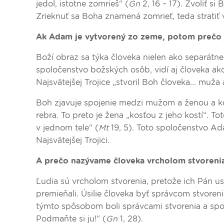
jedol, istotne zomrieš“ (
Gn
2, 16 – 17). Zvoliť s
Zrieknuť sa Boha znamená zomrieť, teda stratiť 
Ak Adam je vytvorený zo zeme, potom prečo 
Boží obraz sa týka človeka nielen ako separátneh
spoločenstvo božských osôb, vidí aj človeka ak
Najsvätejšej Trojice „stvoril Boh človeka... muža 
Boh zjavuje spojenie medzi mužom a ženou a 
rebra. To preto je žena „kosťou z jeho kostí“. T
v jednom tele“ (
Mt
19, 5). Toto spoločenstvo A
Najsvätejšej Trojici.
A prečo nazývame človeka vrcholom stvoreni
Ľudia sú vrcholom stvorenia, pretože ich Pán u
premieňali. Úsilie človeka byť správcom stvoren
týmto spôsobom boli správcami stvorenia a spol
Podmaňte si ju!“ (
Gn
1, 28).