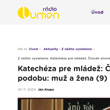
Úvod
Infol
Spravodajstvo
Rádio 
Ste tu:
Úvod
Aktuality - Z nášho vysielania
Moderované relácie
Z nášho vysielania: Katechéza pre mládež: Človek stvor
Pre deti
Katechéza pre mládež: Č
Hudobné relácie
podobu: muž a žena (9)
Piesne na želanie
25. 11. 2024
Ján Krupa
Rubriky
Modlitba