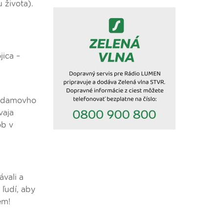
 života).
jica –
a
 Adamovho
vaja
ôb v
vali a
 ľudí, aby
em!