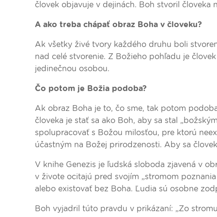
človek objavuje v dejinách. Boh stvoril človeka 
A ako treba chápať obraz Boha v človeku?
Ak všetky živé tvory každého druhu boli stvore
nad celé stvorenie. Z Božieho pohľadu je člove
jedinečnou osobou.
Čo potom je Božia podoba?
Ak obraz Boha je to, čo sme, tak potom podoba
človeka je stať sa ako Boh, aby sa stal „božsk
spolupracovať s Božou milosťou, pre ktorú neex
účastným na Božej prirodzenosti. Aby sa človek
V knihe Genezis je ľudská sloboda zjavená v o
v živote ocitajú pred svojím „stromom poznania
alebo existovať bez Boha. Ľudia sú osobne zodp
Boh vyjadril túto pravdu v prikázaní: „Zo strom