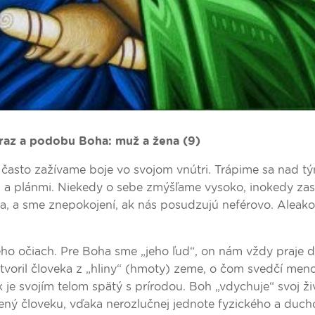
raz a podobu Boha: muž a žena (9)
k často zažívame boje vo svojom vnútri. Trápime sa nad t
i a plánmi. Niekedy o sebe zmýšľame vysoko, inokedy za
lia, a sme znepokojení, ak nás posudzujú neférovo. Aleak
jeho očiach. Pre Boha sme „jeho ľud“, on nám vždy praje 
stvoril človeka z „hliny“ (hmoty) zeme, o čom svedčí men
je svojím telom spätý s prírodou. Boh „vdychuje“ svoj ži
lený človeku, vďaka nerozlučnej jednote fyzického a duc