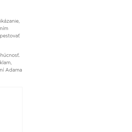
ikázanie,
aním
pestovať
ohúcnosť.
klam,
naní Adama