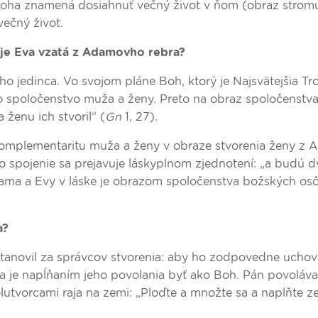
i Boha znamená dosiahnuť večný život v ňom (obraz stromu
večný život.
je Eva vzatá z Adamovho rebra?
o jedinca. Vo svojom pláne Boh, ktorý je Najsvätejšia Tro
o spoločenstvo muža a ženy. Preto na obraz spoločenstv
a ženu ich stvoril“ (
Gn
1, 27).
komplementaritu muža a ženy v obraze stvorenia ženy z
oto spojenie sa prejavuje láskyplnom zjednotení: „a budú d
dama a Evy v láske je obrazom spoločenstva božských os
a?
stanovil za správcov stvorenia: aby ho zodpovedne uchová
ia je napĺňaním jeho povolania byť ako Boh. Pán povoláva
utvorcami raja na zemi: „Ploďte a množte sa a naplňte z