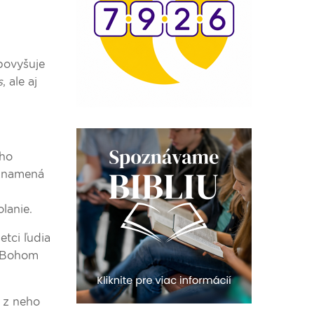
povyšuje
s
, ale aj
ého
 znamená
lanie.
tci ľudia
s Bohom
i z neho