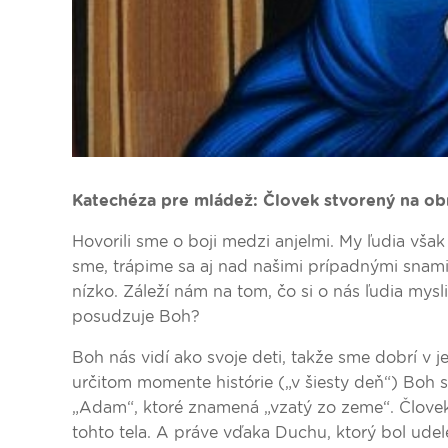
Katechéza pre mládež: Človek stvorený na ob
Hovorili sme o boji medzi anjelmi. My ľudia vša
sme, trápime sa aj nad našimi prípadnými snam
nízko. Záleží nám na tom, čo si o nás ľudia mys
posudzuje Boh?
Boh nás vidí ako svoje deti, takže sme dobrí v 
určitom momente histórie („v šiesty deň“) Boh 
„Adam“, ktoré znamená „vzatý zo zeme“. Človek 
tohto tela. A práve vďaka Duchu, ktorý bol ude