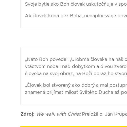
Svoje bytie ako Boh človek uskutočňuje v spo
Ak človek koná bez Boha, nenaplní svoje povo
„Nato Boh povedal: ‚Urobme človeka na náš o
vtáctvom neba i nad dobytkom a divou zverou 
človeka na svoj obraz, na Boží obraz ho stvoril
„Človek bol stvorený ako dobrý a mal postupn
znamená prijímať milosť Svätého Ducha až po n
Zdroj:
We walk with Christ
Preložil o. Ján Krup