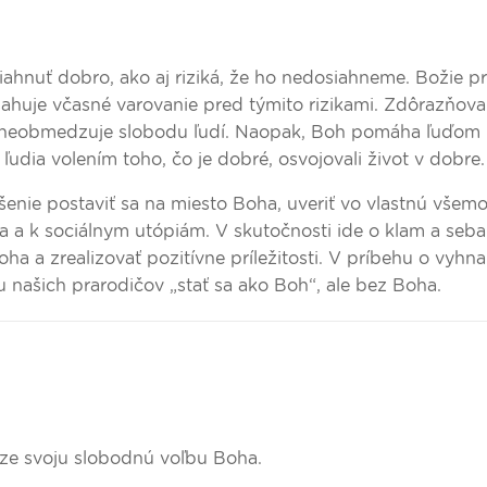
iahnuť dobro, ako aj riziká, že ho nedosiahneme. Božie pr
sahuje včasné varovanie pred týmito rizikami. Zdôrazňov
 neobmedzuje slobodu ľudí. Naopak, Boh pomáha ľuďom 
 ľudia volením toho, čo je dobré, osvojovali život v dobre.
šenie postaviť sa na miesto Boha, uveriť vo vlastnú všem
a a k sociálnym utópiám. V skutočnosti ide o klam a seba
 a zrealizovať pozitívne príležitosti. V príbehu o vyh
u našich prarodičov „stať sa ako Boh“, ale bez Boha.
krze svoju slobodnú voľbu Boha.