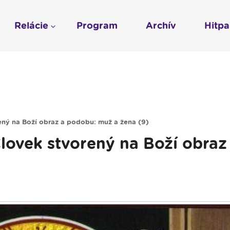
Relácie
Program
Archív
Hitp
Profil
História
To sme my
LUMEN KLUB
Gospelpar
umen
Rádio Vatikán - SK
LUMEN KLUB PRIH
Vatikán - CZ
Kresťanské noviny
Reklama v Rádiu L
Ochrana osobných 
ený na Boží obraz a podobu: muž a žena (9)
lovek stvorený na Boží obraz