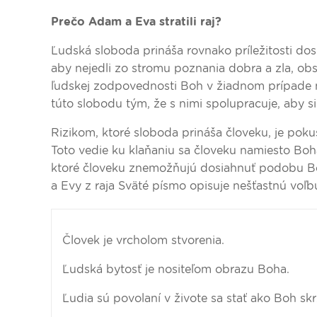
Prečo Adam a Eva stratili raj?
Ľudská sloboda prináša rovnako príležitosti dos
aby nejedli zo stromu poznania dobra a zla, ob
ľudskej zodpovednosti Boh v žiadnom prípade
túto slobodu tým, že s nimi spolupracuje, aby si
Rizikom, ktoré sloboda prináša človeku, je poku
Toto vedie ku klaňaniu sa človeku namiesto Boh
ktoré človeku znemožňujú dosiahnuť podobu Boha
a Evy z raja Sväté písmo opisuje nešťastnú voľb
Človek je vrcholom stvorenia.
Ľudská bytosť je nositeľom obrazu Boha.
Ľudia sú povolaní v živote sa stať ako Boh s