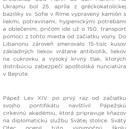
Ukrajinu bol 25. apríla z gréckokatolíckej
baziliky sv. Sofie v Ríme vypravený kamión s
liekmi, potravinami, hygienickými potrebami
a oblečením, pričom ide už o 150. transport
pomoci z tohto miesta od začiatku vojny. Do
Libanonu zároveň smerovalo 15-tisíc kusov
základných liekov vrátane antibiotík, liekov
na cukrovku a vysoký krvný tlak, ktorých
distribúciu zabezpečí apoštolská nunciatúra
v Bejrúte.
Pápež Lev XIV. po prvý raz od začiatku
svojho pontifikátu navštívil Pápežskú
cirkevnú akadémiu, ktorá pripravuje kňazov
na diplomatickú službu Svätej stolice. Svätý
Otec ocenil túto výnimočnú školu