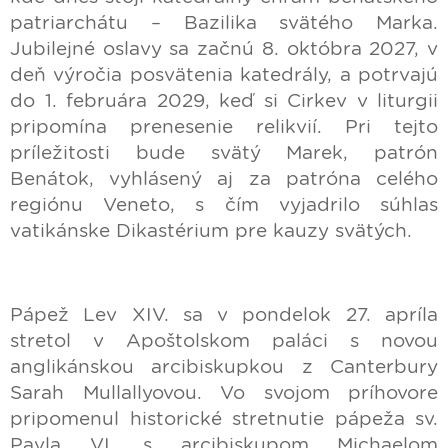
patriarchátu – Bazilika svätého Marka.
Jubilejné oslavy sa začnú 8. októbra 2027, v
deň výročia posvätenia katedrály, a potrvajú
do 1. februára 2029, keď si Cirkev v liturgii
pripomína prenesenie relikvií. Pri tejto
príležitosti bude svätý Marek, patrón
Benátok, vyhlásený aj za patróna celého
regiónu Veneto, s čím vyjadrilo súhlas
vatikánske Dikastérium pre kauzy svätých.
Pápež Lev XIV. sa v pondelok 27. apríla
stretol v Apoštolskom paláci s novou
anglikánskou arcibiskupkou z Canterbury
Sarah Mullallyovou. Vo svojom príhovore
pripomenul historické stretnutie pápeža sv.
Pavla VI. s arcibiskupom Michaelom