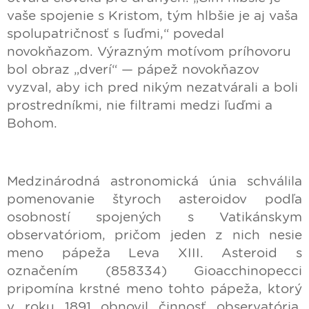
vaše spojenie s Kristom, tým hlbšie je aj vaša
spolupatričnosť s ľuďmi,“ povedal
novokňazom. Výrazným motívom príhovoru
bol obraz „dverí“ — pápež novokňazov
vyzval, aby ich pred nikým nezatvárali a boli
prostredníkmi, nie filtrami medzi ľuďmi a
Bohom.
Medzinárodná astronomická únia schválila
pomenovanie štyroch asteroidov podľa
osobností spojených s Vatikánskym
observatóriom, pričom jeden z nich nesie
meno pápeža Leva XIII. Asteroid s
označením (858334) Gioacchinopecci
pripomína krstné meno tohto pápeža, ktorý
v roku 1891 obnovil činnosť observatória.