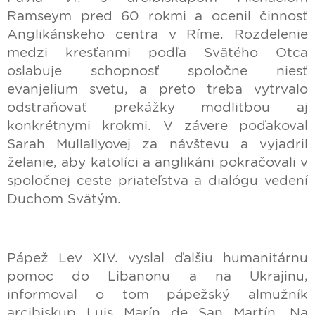
Ramseym pred 60 rokmi a ocenil činnosť
Anglikánskeho centra v Ríme. Rozdelenie
medzi kresťanmi podľa Svätého Otca
oslabuje schopnosť spoločne niesť
evanjelium svetu, a preto treba vytrvalo
odstraňovať prekážky modlitbou aj
konkrétnymi krokmi. V závere poďakoval
Sarah Mullallyovej za návštevu a vyjadril
želanie, aby katolíci a anglikáni pokračovali v
spoločnej ceste priateľstva a dialógu vedení
Duchom Svätým.
Pápež Lev XIV. vyslal ďalšiu humanitárnu
pomoc do Libanonu a na Ukrajinu,
informoval o tom pápežský almužník
arcibiskup Luis Marín de San Martín. Na