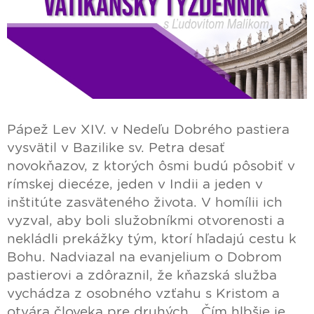
Pápež Lev XIV. v Nedeľu Dobrého pastiera
vysvätil v Bazilike sv. Petra desať
novokňazov, z ktorých ôsmi budú pôsobiť v
rímskej diecéze, jeden v Indii a jeden v
inštitúte zasväteného života. V homílii ich
vyzval, aby boli služobníkmi otvorenosti a
nekládli prekážky tým, ktorí hľadajú cestu k
Bohu. Nadviazal na evanjelium o Dobrom
pastierovi a zdôraznil, že kňazská služba
vychádza z osobného vzťahu s Kristom a
otvára človeka pre druhých. „Čím hlbšie je