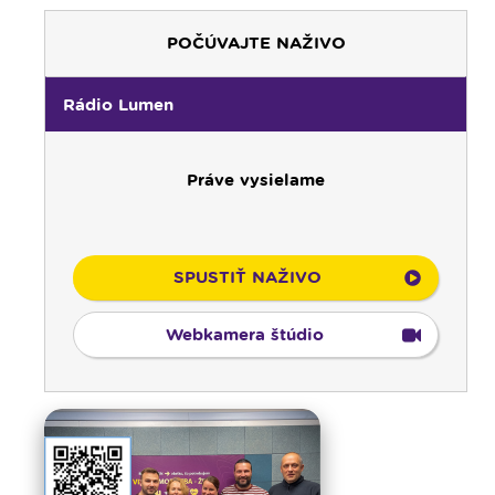
POČÚVAJTE NAŽIVO
00:00
Predel do nového dňa
Rádio Lumen
00:01
Fujarôčka moja - repríza
01:30
Výber z pápežských encyklík - repríza
Práve vysielame
02:00
Počúvaj srdcom - repríza
03:00
Rozhovor týždňa - nočná repríza
04:00
Radostný ruženec
04:25
Čítanie na pokračovanie - repríza
SPUSTIŤ NAŽIVO
04:50
Deň s modlitbou
05:15
Rádio Vatikán - SK (repríza)
Webkamera štúdio
05:30
Litánie k Božskému srdcu
05:45
Ranné chvály
06:00
Ranné spojenie
08:30
Rozprávka na sobotné ráno
09:00
Kláštory a rehoľný život