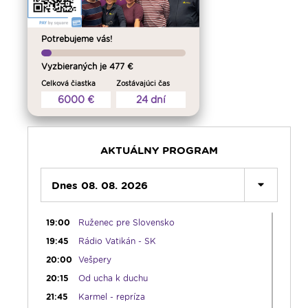
09:30
Viera do vrecka
10:30
Emauzy - mimoriadny prenos
Potrebujeme vás!
12:30
Biblia za rok
13:00
Na úsmev a zamyslenie
Vyzbieraných je 477 €
14:00
Vyznania - repríza
Celková čiastka
Zostávajúci čas
6000 €
24 dní
15:00
Korunka Božieho milosrdenstva - Hodina
milosrdenstva
15:15
Literárna kaviareň
15:50
Vatikánsky týždenník (r.)
AKTUÁLNY PROGRAM
16:00
Pozdravy z Rádia LUMEN
Dnes 08. 08. 2026
17:30
Infolumen
18:00
Emauzy - sv. omša 18:00
19:00
Ruženec pre Slovensko
19:45
Rádio Vatikán - SK
20:00
Vešpery
20:15
Od ucha k duchu
21:45
Karmel - repríza