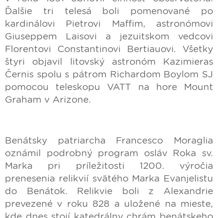
Ďalšie tri telesá boli pomenované po
kardinálovi Pietrovi Maffim, astronómovi
Giuseppem Laisovi a jezuitskom vedcovi
Florentovi Constantinovi Bertiauovi. Všetky
štyri objavil litovský astronóm Kazimieras
Černis spolu s pátrom Richardom Boylom SJ
pomocou teleskopu VATT na hore Mount
Graham v Arizone.
Benátsky patriarcha Francesco Moraglia
oznámil podrobný program osláv Roka sv.
Marka pri príležitosti 1200. výročia
prenesenia relikvií svätého Marka Evanjelistu
do Benátok. Relikvie boli z Alexandrie
prevezené v roku 828 a uložené na mieste,
kde dnes stojí katedrálny chrám benátskeho