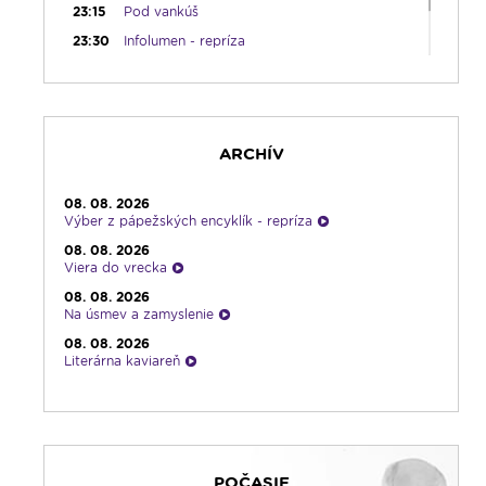
23:15
Pod vankúš
23:30
Infolumen - repríza
ARCHÍV
08. 08. 2026
Výber z pápežských encyklík - repríza
08. 08. 2026
Viera do vrecka
08. 08. 2026
Na úsmev a zamyslenie
08. 08. 2026
Literárna kaviareň
08. 08. 2026
Infolumen
08. 08. 2026
Ruženec pre Slovensko
POČASIE
08. 08. 2026