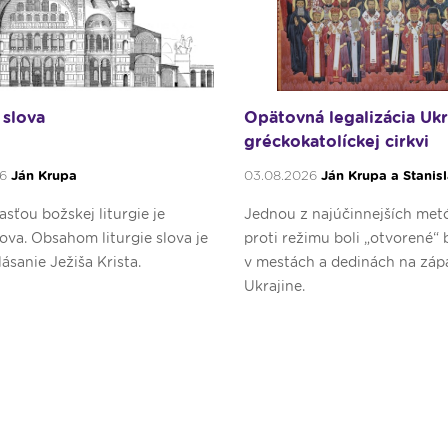
 slova
Opätovná legalizácia Ukr
gréckokatolíckej cirkvi
26
Ján Krupa
03.08.2026
Ján Krupa a Stanis
sťou božskej liturgie je
Jednou z najúčinnejších met
slova. Obsahom liturgie slova je
proti režimu boli „otvorené“
lásanie Ježiša Krista.
v mestách a dedinách na záp
Ukrajine.