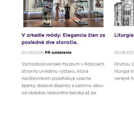
V zrkadle módy: Elegancia žien za
Liturgia
posledné dve storočia.
04.08.2026
PR oddelenie
03.08.20
Východoslovenské múzeum v Košiciach
Druhou ča
otvorilo unikátnu výstavu, ktorá
liturgia 
návštevníkom poodhaľuje vzácne
verejné h
šperky, dobové doplnky a salónnu obuv
od obdobia neskorého baroka až po
druhú svetovú vojnu.