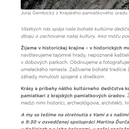
Juraj Gembický z Krajského pamiatkového úradu v
Všetkých nás spája naše bohaté kultúrne dedičs
dbajú o zachovanie našej kultúry. Ako môžu p
Žijeme v historickej krajine – v historických
navštevujeme tajomné hrady, nepoznané kaštiele,
v dobových parkoch. Obdivujeme a fotografujem
umeleckého remesla. Zažívame bohaté tradície ži
záhady minulosti spojené s dneškom.
Krásy a príbehy nášho kultúrneho dedičstva k
pamiatkari z krajských pamiatkových úradov.
Ž
medzi nimi historici, archeológovia, architekti,
A my sa tešíme na stretnutia s Vami a s naši
o 9:30 v osvedčenej spolupráci Martina Ďur