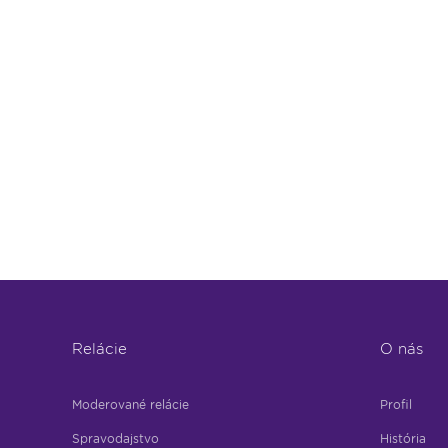
Relácie
O nás
Moderované relácie
Profil
Spravodajstvo
História