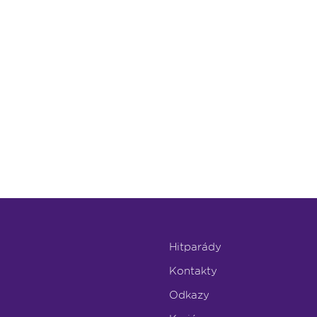
Hitparády
Kontakty
Odkazy