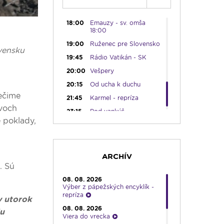
17:30
Infolumen
18:00
Emauzy - sv. omša
18:00
19:00
Ruženec pre Slovensko
ovensku
19:45
Rádio Vatikán - SK
20:00
Vešpery
20:15
Od ucha k duchu
iečime
21:45
Karmel - repríza
avoch
23:15
Pod vankúš
 poklady,
23:30
Infolumen - repríza
ARCHÍV
. Sú
08. 08. 2026
Výber z pápežských encyklík -
repríza
v utorok
08. 08. 2026
du
Viera do vrecka