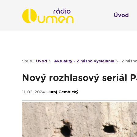
Úvod
Infol
Spravodajstvo
Rádio 
Ste tu:
Úvod
Aktuality - Z nášho vysielania
Z nášho
Moderované relácie
Nový rozhlasový seriál P
Pre deti
Hudobné relácie
11. 02. 2024
Juraj Gembický
Piesne na želanie
Rubriky
Modlitba