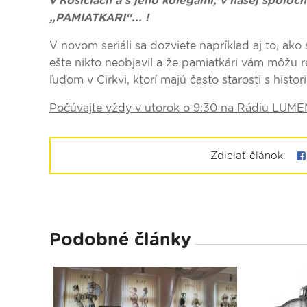
v Košiciach a s jeho kolegami, v našej spoločn
„PAMIATKARI“... !
V novom seriáli sa dozviete napríklad aj to, ako
ešte nikto neobjavil a že pamiatkári vám môžu re
ľuďom v Cirkvi, ktorí majú často starosti s hist
Počúvajte vždy v utorok o 9:30 na Rádiu LUME
Zdielať článok:
Podobné články