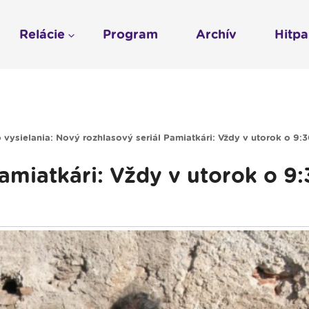
Relácie
Program
Archív
Hitp
Profil
História
To sme my
LUMEN KLUB
Gospelpar
umen
Rádio Vatikán - SK
LUMEN KLUB PRIH
Vatikán - CZ
Kresťanské noviny
Reklama v Rádiu L
 vysielania: Nový rozhlasový seriál Pamiatkári: Vždy v utorok o 9:
Ochrana osobných 
amiatkári: Vždy v utorok o 9