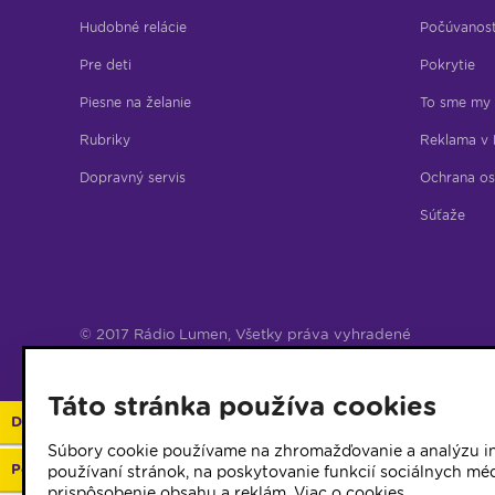
Hudobné relácie
Počúvanos
Pre deti
Pokrytie
Piesne na želanie
To sme my
Rubriky
Reklama v 
Dopravný servis
Ochrana os
Súťaže
© 2017 Rádio Lumen, Všetky práva vyhradené
Správca webu
Táto stránka používa cookies
Darujte 2%
Súbory cookie používame na zhromažďovanie a analýzu in
Podporte vaše rádio
používaní stránok, na poskytovanie funkcií sociálnych méd
prispôsobenie obsahu a reklám.
Viac o cookies