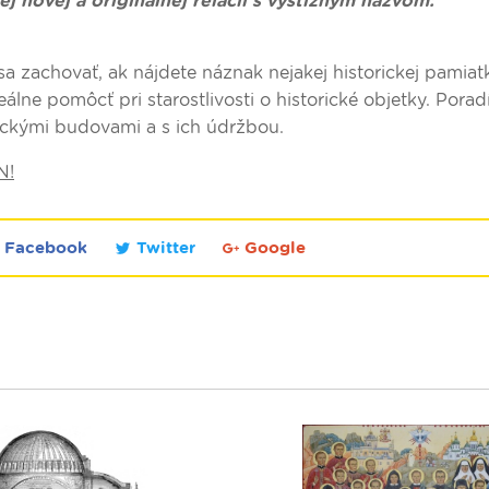
ej novej a originálnej relácii s výstižným názvom:
 sa zachovať, ak nájdete náznak nejakej historickej pamiat
álne pomôcť pri starostlivosti o historické objetky. Porad
orickými budovami a s ich údržbou.
N!
Facebook
Twitter
Google