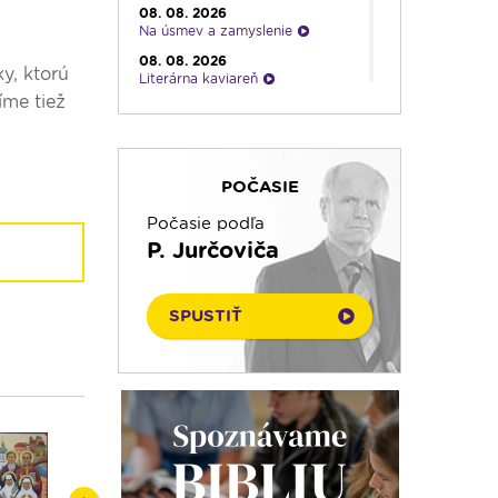
08. 08. 2026
Na úsmev a zamyslenie
08. 08. 2026
ky, ktorú
Literárna kaviareň
íme tiež
08. 08. 2026
Infolumen
08. 08. 2026
Kláštory a rehoľný život
POČASIE
08. 08. 2026
Ranné zamyslenie
Počasie podľa
P. Jurčoviča
08. 08. 2026
Emauzy - mimoriadny prenos
08. 08. 2026
SPUSTIŤ
Vatikánsky týždenník
08. 08. 2026
Pozdravy z Rádia LUMEN