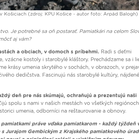
 Košiciach (zdroj: KPU Košice - autor foto: Arpád Balogh)
tvo. Je potrebné sa oň postarať. Pamiatkári na celom Sl
omôcť aj vám?
 mestách a obciach, v domoch s príbehmi.
Radi s deťmi
 vzácne kostoly i starobylé kláštory. Prechádzame sa i l
e krásy umenia skrytého v sochách, v obrazoch, v prej
vého dedičstva. Fascinujú nás starobylé kultúry, nájdené
aždý deň pre nás skúmajú, ochraňujú a prezentujú naši
ijú spolu s nami v našich mestách vo všetkých regiónoch
 historici umenia, odborníci na reštaurovanie a obnovy.
mi pamiatkami práve vďaka pamiatkarom - každý týždeň 
ča s Jurajom Gembickým z Krajského pamiatkového úra