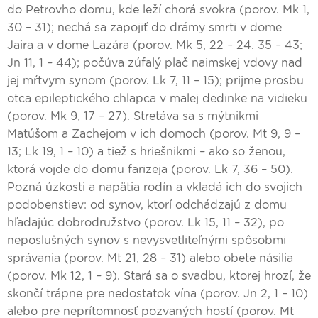
do Petrovho domu, kde leží chorá svokra (porov. Mk 1,
30 – 31); nechá sa zapojiť do drámy smrti v dome
Jaira a v dome Lazára (porov. Mk 5, 22 – 24. 35 – 43;
Jn 11, 1 – 44); počúva zúfalý plač naimskej vdovy nad
jej mŕtvym synom (porov. Lk 7, 11 – 15); prijme prosbu
otca epileptického chlapca v malej dedinke na vidieku
(porov. Mk 9, 17 – 27). Stretáva sa s mýtnikmi
Matúšom a Zachejom v ich domoch (porov. Mt 9, 9 –
13; Lk 19, 1 – 10) a tiež s hriešnikmi – ako so ženou,
ktorá vojde do domu farizeja (porov. Lk 7, 36 – 50).
Pozná úzkosti a napätia rodín a vkladá ich do svojich
podobenstiev: od synov, ktorí odchádzajú z domu
hľadajúc dobrodružstvo (porov. Lk 15, 11 – 32), po
neposlušných synov s nevysvetliteľnými spôsobmi
správania (porov. Mt 21, 28 – 31) alebo obete násilia
(porov. Mk 12, 1 – 9). Stará sa o svadbu, ktorej hrozí, že
skončí trápne pre nedostatok vína (porov. Jn 2, 1 – 10)
alebo pre neprítomnosť pozvaných hostí (porov. Mt