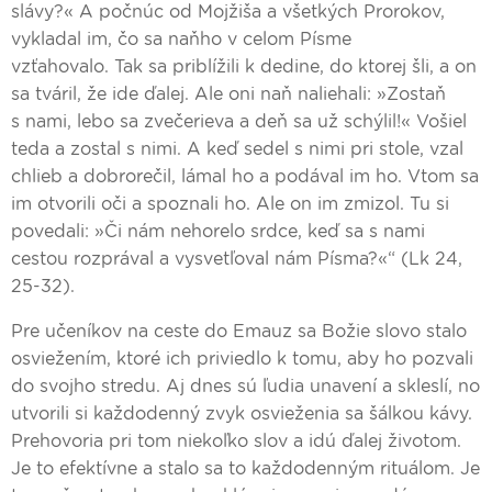
slávy?« A počnúc od Mojžiša a všetkých Prorokov,
vykladal im, čo sa naňho v celom Písme
vzťahovalo. Tak sa priblížili k dedine, do ktorej šli, a on
sa tváril, že ide ďalej. Ale oni naň naliehali: »Zostaň
s nami, lebo sa zvečerieva a deň sa už schýlil!« Vošiel
teda a zostal s nimi. A keď sedel s nimi pri stole, vzal
chlieb a dobrorečil, lámal ho a podával im ho. Vtom sa
im otvorili oči a spoznali ho. Ale on im zmizol. Tu si
povedali: »Či nám nehorelo srdce, keď sa s nami
cestou rozprával a vysvetľoval nám Písma?«“ (Lk 24,
25-32).
Pre učeníkov na ceste do Emauz sa Božie slovo stalo
osviežením, ktoré ich priviedlo k tomu, aby ho pozvali
do svojho stredu. Aj dnes sú ľudia unavení a skleslí, no
utvorili si každodenný zvyk osvieženia sa šálkou kávy.
Prehovoria pri tom niekoľko slov a idú ďalej životom.
Je to efektívne a stalo sa to každodenným rituálom. Je