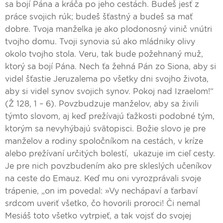
sa bojí Pána a kráča po jeho cestách. Budeš jesť z
práce svojich rúk; budeš šťastný a budeš sa mať
dobre. Tvoja manželka je ako plodonosný vinič vnútri
tvojho domu. Tvoji synovia sú ako mládniky olivy
okolo tvojho stola. Veru, tak bude požehnaný muž,
ktorý sa bojí Pána. Nech ťa žehná Pán zo Siona, aby si
videl šťastie Jeruzalema po všetky dni svojho života,
aby si videl synov svojich synov. Pokoj nad Izraelom!“
(Ž 128, 1 – 6). Povzbudzuje manželov, aby sa živili
týmto slovom, aj keď prežívajú ťažkosti podobné tým,
ktorým sa nevyhýbajú svätopisci. Božie slovo je pre
manželov a rodiny spoločníkom na cestách, v kríze
alebo prežívaní určitých bolestí, ukazuje im cieľ cesty.
Je pre nich povzbudením ako pre skleslých učeníkov
na ceste do Emauz. Keď mu oni vyrozprávali svoje
trápenie, „on im povedal: »Vy nechápaví a ťarbaví
srdcom uveriť všetko, čo hovorili proroci! Či nemal
Mesiáš toto všetko vytrpieť, a tak vojsť do svojej