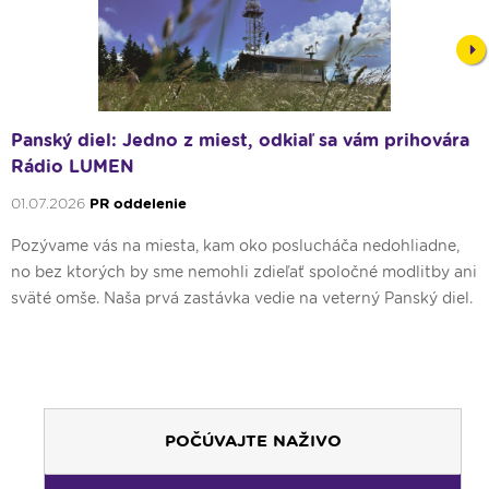
Nex
Panský diel: Jedno z miest, odkiaľ sa vám prihovára
Rádio LUMEN
01.07.2026
PR oddelenie
Pozývame vás na miesta, kam oko poslucháča nedohliadne,
no bez ktorých by sme nemohli zdieľať spoločné modlitby ani
sväté omše. Naša prvá zastávka vedie na veterný Panský diel.
POČÚVAJTE NAŽIVO