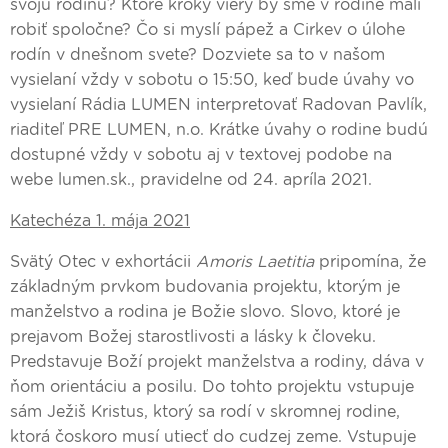
svoju rodinu? Ktoré kroky viery by sme v rodine mali
robiť spoločne? Čo si myslí pápež a Cirkev o úlohe
rodín v dnešnom svete? Dozviete sa to v našom
vysielaní vždy v sobotu o 15:50, keď bude úvahy vo
vysielaní Rádia LUMEN interpretovať Radovan Pavlík,
riaditeľ PRE LUMEN, n.o. Krátke úvahy o rodine budú
dostupné vždy v sobotu aj v textovej podobe na
webe lumen.sk., pravidelne od 24. apríla 2021.
Katechéza 1. mája 2021
Svätý Otec v exhortácii
Amoris Laetitia
pripomína, že
základným prvkom budovania projektu, ktorým je
manželstvo a rodina je Božie slovo. Slovo, ktoré je
prejavom Božej starostlivosti a lásky k človeku.
Predstavuje Boží projekt manželstva a rodiny, dáva v
ňom orientáciu a posilu. Do tohto projektu vstupuje
sám Ježiš Kristus, ktorý sa rodí v skromnej rodine,
ktorá čoskoro musí utiecť do cudzej zeme. Vstupuje