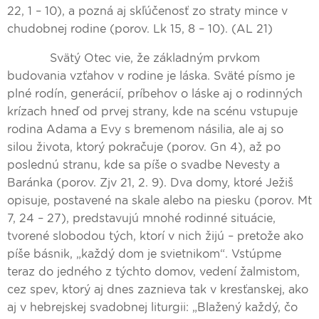
22, 1 – 10), a pozná aj skľúčenosť zo straty mince v
chudobnej rodine (porov. Lk 15, 8 – 10). (AL 21)
Svätý Otec vie, že základným prvkom
budovania vzťahov v rodine je láska. Sväté písmo je
plné rodín, generácií, príbehov o láske aj o rodinných
krízach hneď od prvej strany, kde na scénu vstupuje
rodina Adama a Evy s bremenom násilia, ale aj so
silou života, ktorý pokračuje (porov. Gn 4), až po
poslednú stranu, kde sa píše o svadbe Nevesty a
Baránka (porov. Zjv 21, 2. 9). Dva domy, ktoré Ježiš
opisuje, postavené na skale alebo na piesku (porov. Mt
7, 24 – 27), predstavujú mnohé rodinné situácie,
tvorené slobodou tých, ktorí v nich žijú – pretože ako
píše básnik, „každý dom je svietnikom“. Vstúpme
teraz do jedného z týchto domov, vedení žalmistom,
cez spev, ktorý aj dnes zaznieva tak v kresťanskej, ako
aj v hebrejskej svadobnej liturgii: „Blažený každý, čo