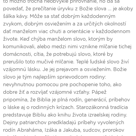
to možno trocha neobvyklé prirovnanie, no dá sa
povedať, že prečítanie úryvku z Božie slova ... je akoby
šálka kávy. Môže sa stať dobrým každodenným
zvykom, dobrým osviežením a za určitých okolností
dať manželom viac chuti a orientácie v každodennom
živote. Keď chýba manželom slovo, ktorým by
komunikovali, alebo medzi nimi vznikne mlčanie tichej
domácnosti, cítia, že potrebujú slovo, ktoré by
prerušilo toto mučivé mlčanie. Teplé ľudské slovo živí
vzájomnú lásku. Je jej prejavom a osviežením. Božie
slovo je tým najlepším sprievodcom rodiny:
nevyhnutnou pomocou pre pochopenie toho, ako
dobre žiť a rozvíjať vzájomné vzťahy. Pápež
pripomína, že Biblia je plná rodín, generácií, príbehov
o láske aj o rodinných krízach. Starozákonná tradícia
predstavuje Bibliu ako knihu života izraelskej rodiny.
Dejiny patriarchov predkladajú príbehy vyvolených
rodín Abraháma, Izáka a Jakuba, sudcov, prorokov