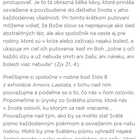
pristupovať. Je to tá obrazná šálka kávy, ktorá prináša
osvieženie a povzbudenie do ďalšieho života v jeho
každodennej všednosti. Pri tomto krátkom putovaní
môžeme vidieť, že Božie slovo sa neprejavuje ako sled
abstraktných téz, ale ako spoločník na ceste aj pre
rodiny, ktoré sú v kríze alebo zažívajú nejakú bolesť, a
ukazuje im cieľ ich putovania: keď im Boh „zotrie z očí
každú slzu a už nebude smrti ani žiaľu; ani náreku, ani
bolesti viac nebude“ (Zjv 21, 4).
Prečítajme si spoločne v rodine bod číslo 8
z exhorácie
Amoris Laetiata
, v tichu nad ním
pouvažujme a podeľme sa o to, čo nás v ňom oslovilo.
Pripomeňme si úryvky zo Svätého písma, ktoré nás
v živote oslovili, ku ktorým sa radi vraciame...
Pouvažujme nad tým, ako by sa mohlo stať Sväté
písmo každodenným pokrmom a osviežením pre našu
rodinu. Mohli by sme Svätému písmu vyhradiť nejaké