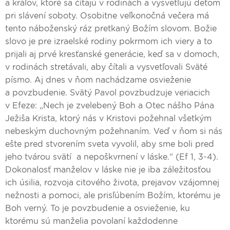
a kráľov, ktoré sa čítajú v rodinách a vysvetľujú deťom
pri slávení soboty. Osobitne veľkonočná večera má
tento náboženský ráz pretkaný Božím slovom. Božie
slovo je pre izraelské rodiny pokrmom ich viery a to
prijali aj prvé kresťanské generácie, keď sa v domoch,
v rodinách stretávali, aby čítali a vysvetľovali Sväté
písmo. Aj dnes v ňom nachádzame osvieženie
a povzbudenie. Svätý Pavol povzbudzuje veriacich
v Efeze: „Nech je zvelebený Boh a Otec nášho Pána
Ježiša Krista, ktorý nás v Kristovi požehnal všetkým
nebeským duchovným požehnaním. Veď v ňom si nás
ešte pred stvorením sveta vyvolil, aby sme boli pred
jeho tvárou svätí a nepoškvrnení v láske.“ (Ef 1, 3-4).
Dokonalosť manželov v láske nie je iba záležitosťou
ich úsilia, rozvoja citového života, prejavov vzájomnej
nežnosti a pomoci, ale prisľúbením Božím, ktorému je
Boh verný. To je povzbudenie a osvieženie, ku
ktorému sú manželia povolaní každodenne