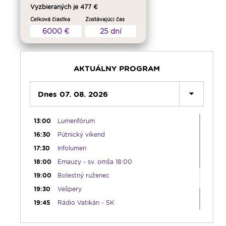
Vyzbieraných je 477 €
05:45
Ranné chvály
Celková čiastka
Zostávajúci čas
06:00
Lumenáda
6000 €
25 dní
08:30
Emauzy - sv. omša 08:30
09:15
Lumenáda
11:00
Rozhovor týždňa - repríza
AKTUÁLNY PROGRAM
12:00
Modlitba Anjel Pána + zamyslenie
12:10
Dnes 07. 08. 2026
Hudobný aperitív
12:30
Biblia za rok
13:00
Lumenfórum
16:30
Pútnický víkend
17:30
Infolumen
18:00
Emauzy - sv. omša 18:00
19:00
Bolestný ruženec
19:30
Vešpery
19:45
Rádio Vatikán - SK
20:00
Rozprávka na dobrú noc