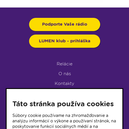
Podporte Vaše rádio
LUMEN klub - prihláška
Relácie
O nás
Kontakty
Podpora rádia
Táto stránka používa cookies
LUMEN KLUB
LUMEN KLUB PRIHLÁŠKA
Súbory cookie používame na zhromažďovanie a
analýzu informácií o výkone a používaní stránok, na
poskytovanie funkcií sociálnych médií a na