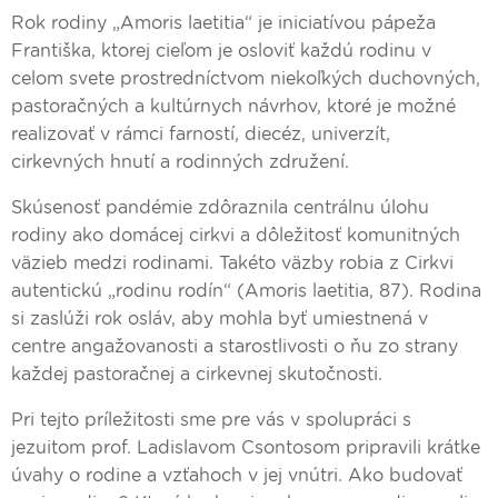
Rok rodiny „Amoris laetitia“ je iniciatívou pápeža
Františka, ktorej cieľom je osloviť každú rodinu v
celom svete prostredníctvom niekoľkých duchovných,
pastoračných a kultúrnych návrhov, ktoré je možné
realizovať v rámci farností, diecéz, univerzít,
cirkevných hnutí a rodinných združení.
Skúsenosť pandémie zdôraznila centrálnu úlohu
rodiny ako domácej cirkvi a dôležitosť komunitných
väzieb medzi rodinami. Takéto väzby robia z Cirkvi
autentickú „rodinu rodín“ (Amoris laetitia, 87). Rodina
si zaslúži rok osláv, aby mohla byť umiestnená v
centre angažovanosti a starostlivosti o ňu zo strany
každej pastoračnej a cirkevnej skutočnosti.
Pri tejto príležitosti sme pre vás v spolupráci s
jezuitom prof. Ladislavom Csontosom pripravili krátke
úvahy o rodine a vzťahoch v jej vnútri. Ako budovať