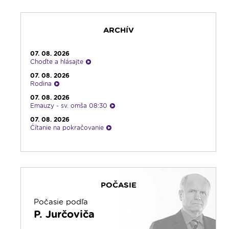
20:10
Večera u Slováka
20:40
Jazzový klub s Robom Raganom
ARCHÍV
21:10
Spoznávame Bibliu
21:30
Rozhlasová hra o sv. Martinovi
07. 08. 2026
23:00
Čítanie na pokračovanie + repríza
Choďte a hlásajte
zamyslenia zo 6:30
07. 08. 2026
23:30
Infolumen - repríza
Rodina
07. 08. 2026
Emauzy - sv. omša 08:30
07. 08. 2026
Čítanie na pokračovanie
07. 08. 2026
Ranné zamyslenie
07. 08. 2026
Kalendár prírody
POČASIE
06. 08. 2026
Infolumen
Počasie podľa
06. 08. 2026
P. Jurčoviča
Rádio Vatikán - SK