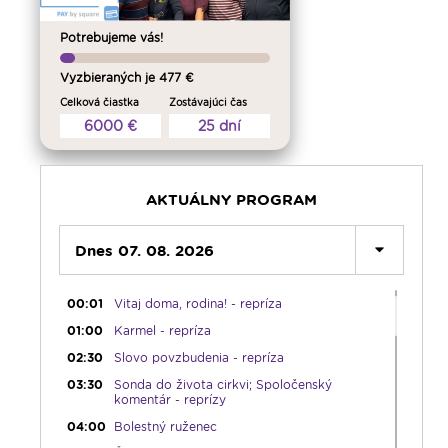
Potrebujeme vás!
Vyzbieraných je 477 €
Celková čiastka
Zostávajúci čas
6000 €
25 dní
AKTUÁLNY PROGRAM
Dnes 07. 08. 2026
00:00
Predel do nového dňa
00:01
Vitaj doma, rodina! - repríza
01:00
Karmel - repríza
02:30
Slovo povzbudenia - repríza
03:30
Sonda do života cirkvi; Spoločenský
komentár - reprízy
04:00
Bolestný ruženec