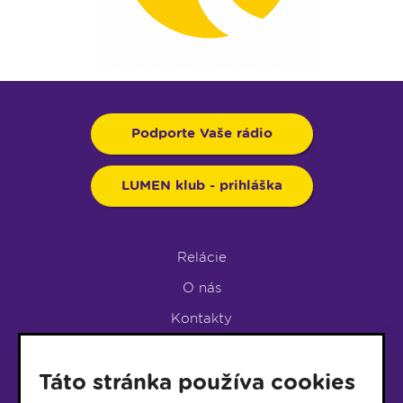
Podporte Vaše rádio
LUMEN klub - prihláška
Relácie
O nás
Kontakty
Podpora rádia
Táto stránka používa cookies
LUMEN KLUB