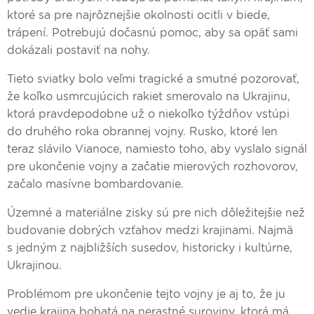
ktoré sa pre najrôznejšie okolnosti ocitli v biede,
trápení. Potrebujú dočasnú pomoc, aby sa opäť sami
dokázali postaviť na nohy.
Tieto sviatky bolo veľmi tragické a smutné pozorovať,
že koľko usmrcujúcich rakiet smerovalo na Ukrajinu,
ktorá pravdepodobne už o niekoľko týždňov vstúpi
do druhého roka obrannej vojny. Rusko, ktoré len
teraz slávilo Vianoce, namiesto toho, aby vyslalo signál
pre ukončenie vojny a začatie mierových rozhovorov,
začalo masívne bombardovanie.
Územné a materiálne zisky sú pre nich dôležitejšie než
budovanie dobrých vzťahov medzi krajinami. Najmä
s jedným z najbližších susedov, historicky i kultúrne,
Ukrajinou.
Problémom pre ukončenie tejto vojny je aj to, že ju
vedie krajina bohatá na nerastné suroviny, ktorá má