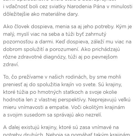
i vďačnosť boli cez sviatky Narodenia Pána v minulosti
dôležitejšie ako materiálne dary.
Ako človek dospieva, menia sa aj jeho potreby. Kým je
malý, myslí viac na seba a túži byť zahrnutý
pozornosťou a darmi. Keď dospieva, záleží mu viac na
dobrom spolužití a porozumení. Ako prichádzajú
rôzne zdravotné diagnózy, túži aj po pevnejšom
zdraví.
To, čo prežívame v našich rodinách, by sme mohli
preniesť aj do spolužitia krajín vo svete. Sú krajiny,
ktoré túžia po hmotných statkoch a svoje okolie
hodnotia len z vlastnej perspektívy. Neprejavujú veľkú
mieru vnímavosti a empatie. Voči okolitým krajinám
a svojim susedom sa správajú ako nezrelí.
A ďalej existujú krajiny, ktoré sú zasa vnímavé na
potreby druhých. Neboja sa pomáhať takým krajinám,