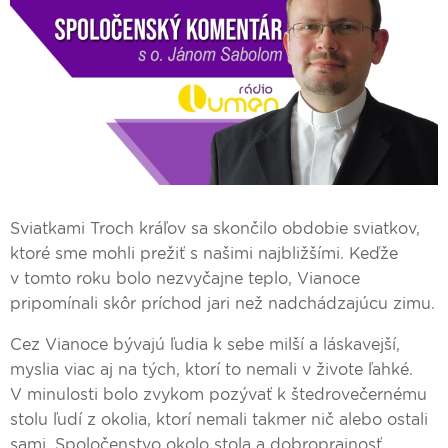
Sviatkami Troch kráľov sa skončilo obdobie sviatkov,
ktoré sme mohli prežiť s našimi najbližšími. Keďže
v tomto roku bolo nezvyčajne teplo, Vianoce
pripomínali skôr príchod jari než nadchádzajúcu zimu.
Cez Vianoce bývajú ľudia k sebe milší a láskavejší,
myslia viac aj na tých, ktorí to nemali v živote ľahké.
V minulosti bolo zvykom pozývať k štedrovečernému
stolu ľudí z okolia, ktorí nemali takmer nič alebo ostali
sami. Spoločenstvo okolo stola a dobroprajnosť