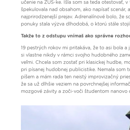
učenie na ZUŠ-ke. Išla som sa teda otestovať, 
špekulovala nad obsahom, ako napísať scenár, ak
najprirodzenejší prejav. Adrenalínové bolo, že 
ponuky stala výzva dlhodobá, o ktorú stále stoj
Takže to z odstupu vnímaš ako správne rozho
19 pestrých rokov mi pritakáva, že to asi bola a
si vlastne nikdy v rámci svojho hudobného zame
veľmi. Chcela som zostať pri klasickej hudbe, m
pri písanej hudobnej publicistike. Nemala som t
píšem a mám rada ten neistý improvizačný priesto
že sa už dlhšie veziem na povrchnejšej inform
mozgové závity a zoči-voči študentom nanovo