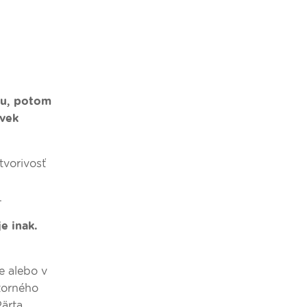
riu, potom
ovek
tvorivosť
.
e inak.
e alebo v
torného
ärta.