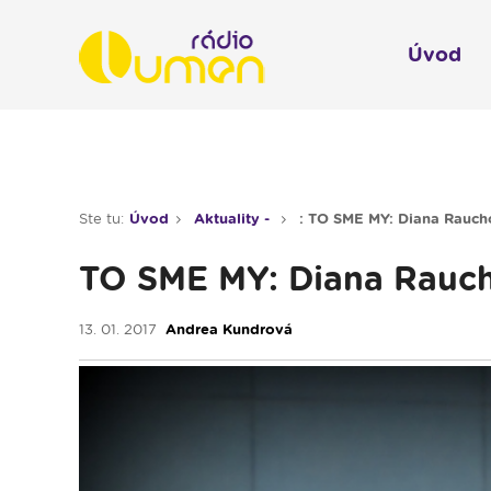
Úvod
Infol
Spravodajstvo
Rádio 
Ste tu:
Úvod
Aktuality -
: TO SME MY: Diana Rauc
Moderované relácie
TO SME MY: Diana Rauc
Pre deti
Hudobné relácie
13. 01. 2017
Andrea Kundrová
Piesne na želanie
Rubriky
Modlitba