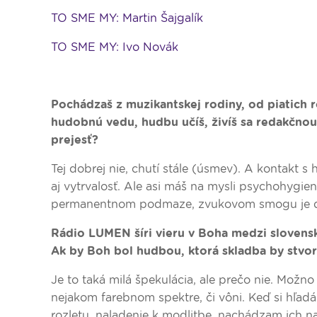
TO SME MY: Martin Šajgalík
TO SME MY: Ivo Novák
Pochádzaš z muzikantskej rodiny, od piatich r
hudobnú vedu, hudbu učíš, živíš sa redakčno
prejesť?
Tej dobrej nie, chutí stále (úsmev). A kontakt s
aj vytrvalosť. Ale asi máš na mysli psychohygien
permanentnom podmaze, zvukovom smogu je dne
Rádio LUMEN šíri vieru v Boha medzi slovensk
Ak by Boh bol hudbou, ktorá skladba by stvori
Je to taká milá špekulácia, ale prečo nie. Možno
nejakom farebnom spektre, či vôni. Keď si hľa
rozletu, naladenie k modlitbe, nachádzam ich n