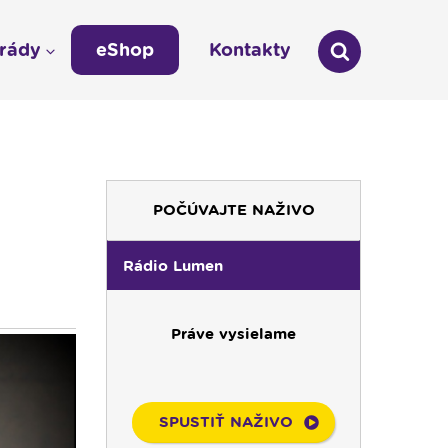
arády
eShop
Kontakty
áda
Technická odstávka vysielania
LÁŠKA
Zmena času na zimný 03:00 -- 02:00
umen
POČÚVAJTE NAŽIVO
údajov
Rádio Lumen
Práve vysielame
SPUSTIŤ NAŽIVO