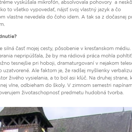
v tréme vyskúšala mikrofón, absolvovala pohovory a nesk
o to všetko vypovedať, nájsť svoj vlastný jazyk a čo
som vlastne nevedela do čoho idem. A tak sa z dočasnej p
ím.
dnutie?
 je silná časť mojej cesty, pôsobenie v kresťanskom médiu
rania nepripúšťala, že by ma rádiová práca mohla pohltiť
ožno tesnejšie pri hoboji, dramaturgovaní v nejakom tele
o uzatvorené. Ale faktom je, že radšej myšlienky verbaliz
r živého vysielania, a to bol asi kľúč. Na druhej strane, k
ačnej vlne, odbieham do školy. V zimnom semestri napína
 overujem životaschopnosť predmetu hudobná tvorba.