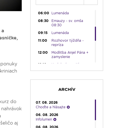
05:45
Ranné chvály
06:00
Lumenáda
08:30
Emauzy - sv. omša
08:30
 a
09:15
Lumenáda
esničke,
11:00
Rozhovor týždňa -
repríza
12:00
Modlitba Anjel Pána +
zamyslenie
j ponuky
12:10
Hudobný aperitív
kriniach
12:30
Biblia za rok
13:00
Lumenfórum
16:30
Pútnický víkend
ARCHÍV
17:30
Infolumen
kurz do
07. 08. 2026
18:00
Emauzy - sv. omša
Choďte a hlásajte
18:00
u nahrávok
06. 08. 2026
19:00
Bolestný ruženec
a
Infolumen
šeličo aj
19:30
Vešpery
06. 08. 2026