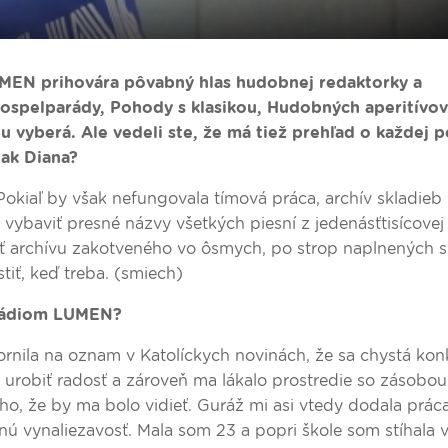
UMEN prihovára pôvabný hlas hudobnej redaktorky a
ospelparády, Pohody s klasikou, Hudobných aperitívov
vyberá. Ale vedeli ste, že má tiež prehľad o každej p
tak Diana?
Pokiaľ by však nefungovala tímová práca, archív skladieb
 vybaviť presné názvy všetkých piesní z jedenásťtisícove
sť archívu zakotveného vo ôsmych, po strop naplnených s
tiť, keď treba. (smiech)
s rádiom LUMEN?
nila na oznam v Katolíckych novinách, že sa chystá kon
j urobiť radosť a zároveň ma lákalo prostredie so zásobo
o, že by ma bolo vidieť. Guráž mi asi vtedy dodala prác
vnú vynaliezavosť. Mala som 23 a popri škole som stíhala v