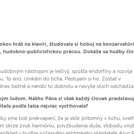
okov hráš na klavíri, študovala si hoboj na konzervató
u, hudobno-publicistickou prácou. Dokáže sa hudby čl
 hudobným nástrojom je liečivý, spúšťa endorfíny a rozvíja 
u. To áno. Unikám do ticha. Pestujem si ho. Zostať v
s bežné a nerobí to dobrotu a navyše sluch odchádza
ým ľudom. Nášho Pána si však každý človek predstavuj
teľa podľa teba najviac vystihovala?
 by sme boli prekvapení, že je skôr prítomný v tichu, svetl
dám skrze zvuk harmóniu, povzbudenie duše, slobodu vnú
apríklad v hudbe súčasného estónskeho skladateľa Arvo P