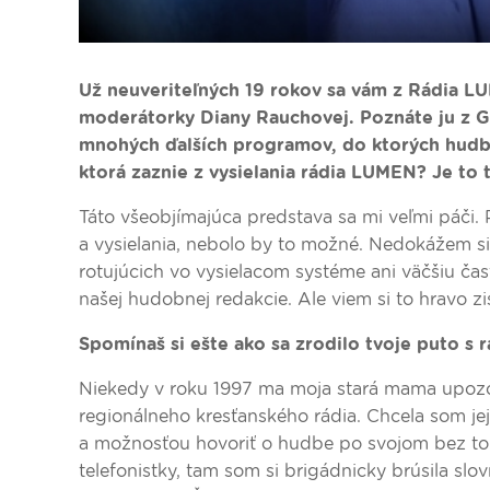
Už neuveriteľných 19 rokov sa vám z Rádia L
moderátorky Diany Rauchovej. Poznáte ju z G
mnohých ďalších programov, do ktorých hudbu 
ktorá zaznie z vysielania rádia LUMEN?
Je to 
Táto všeobjímajúca predstava sa mi veľmi páči. 
a vysielania, nebolo by to možné. Nedokážem si
rotujúcich vo vysielacom systéme ani väčšiu ča
našej hudobnej redakcie. Ale viem si to hravo zis
Spomínaš si ešte ako sa zrodilo tvoje puto 
Niekedy v roku 1997 ma moja stará mama upozor
regionálneho kresťanského rádia. Chcela som je
a možnosťou hovoriť o hudbe po svojom bez toh
telefonistky, tam som si brigádnicky brúsila slo