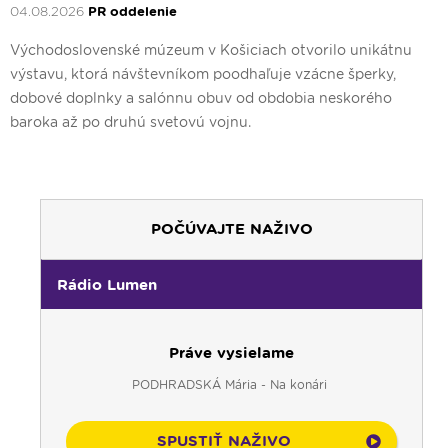
04.08.2026
PR oddelenie
Východoslovenské múzeum v Košiciach otvorilo unikátnu
výstavu, ktorá návštevníkom poodhaľuje vzácne šperky,
dobové doplnky a salónnu obuv od obdobia neskorého
baroka až po druhú svetovú vojnu.
POČÚVAJTE NAŽIVO
Rádio Lumen
Práve vysielame
PODHRADSKÁ Mária - Na konári
SPUSTIŤ NAŽIVO