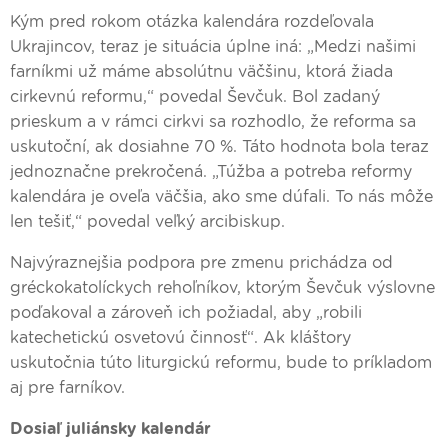
Kým pred rokom otázka kalendára rozdeľovala
Ukrajincov, teraz je situácia úplne iná: „Medzi našimi
farníkmi už máme absolútnu väčšinu, ktorá žiada
cirkevnú reformu,“ povedal Ševčuk. Bol zadaný
prieskum a v rámci cirkvi sa rozhodlo, že reforma sa
uskutoční, ak dosiahne 70 %. Táto hodnota bola teraz
jednoznačne prekročená. „Túžba a potreba reformy
kalendára je oveľa väčšia, ako sme dúfali. To nás môže
len tešiť,“ povedal veľký arcibiskup.
Najvýraznejšia podpora pre zmenu prichádza od
gréckokatolíckych rehoľníkov, ktorým Ševčuk výslovne
poďakoval a zároveň ich požiadal, aby „robili
katechetickú osvetovú činnosť“. Ak kláštory
uskutočnia túto liturgickú reformu, bude to príkladom
aj pre farníkov.
Dosiaľ juliánsky kalendár