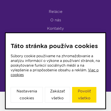
Relácie
O nás
Kontakty
Podpora rádia
Táto stránka používa cookies
LUMEN KLUB
LUMEN KLUB PRIHLÁŠKA
Súbory cookie používame na zhromažďovanie a
analýzu informácií o výkone a používaní stránok, na
poskytovanie funkcií sociálnych médií a na
© 2017 Rádio Lumen, Všetky práva vyhradené
vylepšenie a prispôsobenie obsahu a reklám.
Viac o
cookies
Správca webu
Nastavenia
Zakázať
Povoliť
cookies
všetko
všetko
Facebook