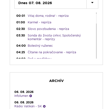
Dnes 07. 08. 2026
00:00
Predel do nového dňa
00:01
Vitaj doma, rodina! - repríza
01:00
Karmel - repríza
02:30
Slovo povzbudenia - repríza
03:30
Sonda do života cirkvi; Spoločenský
komentár - reprízy
04:00
Bolestný ruženec
04:25
Čítanie na pokračovanie - repríza
04:50
Deň s modlitbou
05:15
Rádio Vatikán - SK (repríza)
05:30
Choďte a hlásajte
05:45
Ranné chvály
ARCHÍV
06:00
Lumenáda
08:30
Emauzy - sv. omša 08:30
06. 08. 2026
Infolumen
09:15
Lumenáda
06. 08. 2026
11:00
Rozhovor týždňa - repríza
Rádio Vatikán - SK