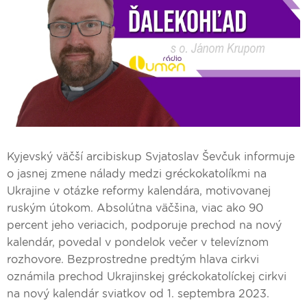
Kyjevský väčší arcibiskup Svjatoslav Ševčuk informuje
o jasnej zmene nálady medzi gréckokatolíkmi na
Ukrajine v otázke reformy kalendára, motivovanej
ruským útokom. Absolútna väčšina, viac ako 90
percent jeho veriacich, podporuje prechod na nový
kalendár, povedal v pondelok večer v televíznom
rozhovore. Bezprostredne predtým hlava cirkvi
oznámila prechod Ukrajinskej gréckokatolíckej cirkvi
na nový kalendár sviatkov od 1. septembra 2023.