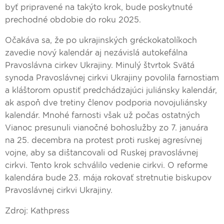
byť pripravené na takýto krok, bude poskytnuté
prechodné obdobie do roku 2025.
Očakáva sa, že po ukrajinských gréckokatolíkoch
zavedie nový kalendár aj nezávislá autokefálna
Pravoslávna cirkev Ukrajiny. Minulý štvrtok Svätá
synoda Pravoslávnej cirkvi Ukrajiny povolila farnostiam
a kláštorom opustiť predchádzajúci juliánsky kalendár,
ak aspoň dve tretiny členov podporia novojuliánsky
kalendár. Mnohé farnosti však už počas ostatných
Vianoc presunuli vianočné bohoslužby zo 7. januára
na 25. decembra na protest proti ruskej agresívnej
vojne, aby sa dištancovali od Ruskej pravoslávnej
cirkvi. Tento krok schválilo vedenie cirkvi. O reforme
kalendára bude 23. mája rokovať stretnutie biskupov
Pravoslávnej cirkvi Ukrajiny.
Zdroj: Kathpress