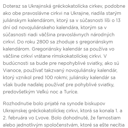
Doteraz sa Ukrajinská gréckokatolícka cirkev, podobne
ako obe pravoslávne cirkvi na Ukrajine, riadila starým
juliánskym kalendárom, ktorý sa v súčasnosti líši o 13
dní od novojuliánskeho kalendára, ktorým sa v
súčasnosti riadi väčšina pravoslávnych národných
cirkví. Do roku 2800 sa zhoduje s gregoriánskym
kalendárom. Gregoriánsky kalendár sa používa vo
väčšine cirkví vrátane rímskokatolíckej cirkvi. V
budúcnosti sa bude pre nepohyblivé sviatky, ako sú
Vianoce, používať takzvaný novojuliánsky kalendár,
ktorý vznikol pred 100 rokmi; juliánsky kalendár sa
však bude naďalej používať pre pohyblivé sviatky,
predovšetkým Veľkú noc a Turíce.
Rozhodnutie bolo prijaté na synode biskupov
Ukrajinskej gréckokatolíckej cirkvi, ktorá sa konala 1. a
2. februára vo Ľvove. Bolo dohodnuté, že farnostiam
alebo jednotlivým spoločenstvám, ktoré sa ešte necítia