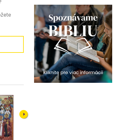
?
ôžete
Next