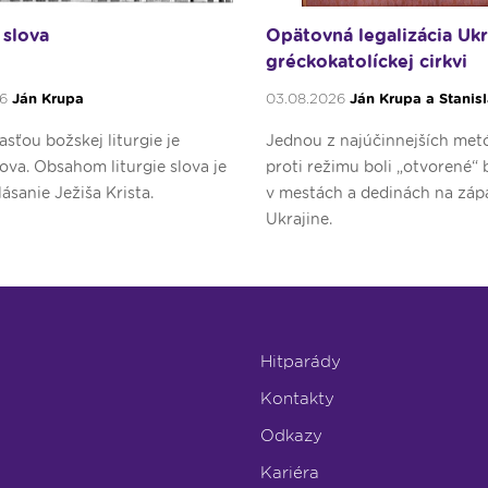
 slova
Opätovná legalizácia Ukr
gréckokatolíckej cirkvi
26
Ján Krupa
03.08.2026
Ján Krupa a Stanis
sťou božskej liturgie je
Jednou z najúčinnejších met
slova. Obsahom liturgie slova je
proti režimu boli „otvorené“
lásanie Ježiša Krista.
v mestách a dedinách na záp
Ukrajine.
Hitparády
Kontakty
Odkazy
Kariéra