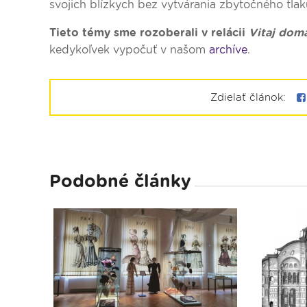
svojich blízkych bez vytvárania zbytočného tla
Tieto témy sme rozoberali v relácii
Vitaj doma
kedykoľvek vypočuť v našom
archíve
.
Zdielať článok:
Podobné články