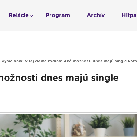
Relácie
Program
Archív
Hitp
Profil
História
To sme my
LUMEN KLUB
Gospelpar
umen
Rádio Vatikán - SK
LUMEN KLUB PRIH
Vatikán - CZ
Kresťanské noviny
Reklama v Rádiu L
 vysielania: Vitaj doma rodina! Aké možnosti dnes majú single kato
Ochrana osobných 
možnosti dnes majú single