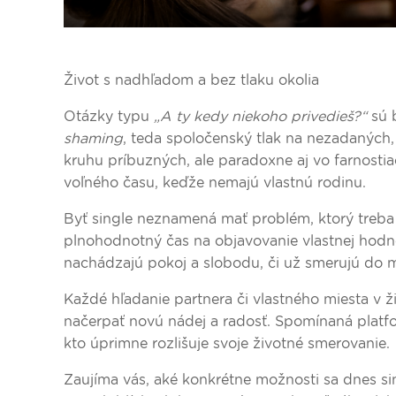
Život s nadhľadom a bez tlaku okolia
Otázky typu
„A ty kedy niekoho privedieš?“
sú 
shaming
, teda spoločenský tlak na nezadaných,
kruhu príbuzných, ale paradoxne aj vo farnostia
voľného času, keďže nemajú vlastnú rodinu.
Byť single neznamená mať problém, ktorý treba rý
plnohodnotný čas na objavovanie vlastnej hodnot
nachádzajú pokoj a slobodu, či už smerujú do m
Každé hľadanie partnera či vlastného miesta v ž
načerpať novú nádej a radosť. Spomínaná platfo
kto úprimne rozlišuje svoje životné smerovanie.
Zaujíma vás, aké konkrétne možnosti sa dnes s