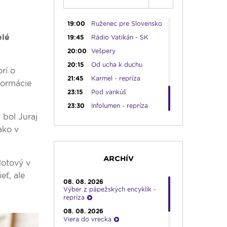
18:00
Emauzy - sv. omša
18:00
19:00
Ruženec pre Slovensko
elé
19:45
Rádio Vatikán - SK
20:00
Vešpery
20:15
Od ucha k duchu
rí o
21:45
Karmel - repríza
formácie
23:15
Pod vankúš
23:30
Infolumen - repríza
 bol Juraj
ako v
ARCHÍV
Hotový v
eť, ale
08. 08. 2026
Výber z pápežských encyklík -
repríza
08. 08. 2026
Viera do vrecka