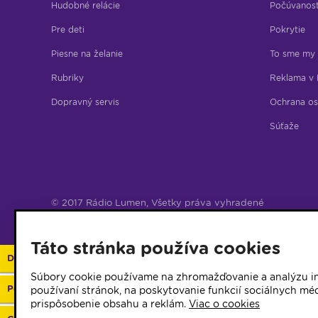
Hudobné relácie
Počúvanos
Pre deti
Pokrytie
Piesne na želanie
To sme my
Rubriky
Reklama v 
Dopravný servis
Ochrana os
Súťaže
© 2017 Rádio Lumen, Všetky práva vyhradené
Správca webu
Táto stránka používa cookies
Darujte 2%
Súbory cookie používame na zhromažďovanie a analýzu in
Podporte vaše rádio
používaní stránok, na poskytovanie funkcií sociálnych méd
prispôsobenie obsahu a reklám.
Viac o cookies