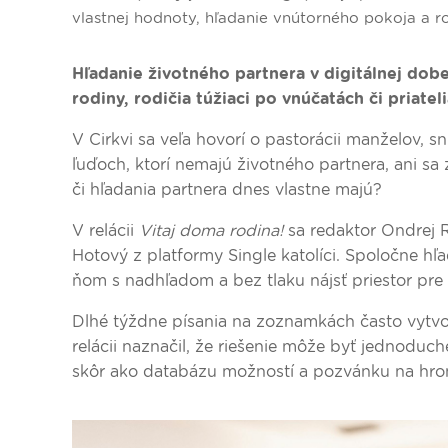
vlastnej hodnoty, hľadanie vnútorného pokoja a roz
Hľadanie životného partnera v digitálnej dobe
rodiny, rodičia túžiaci po vnúčatách či priateli
V Cirkvi sa veľa hovorí o pastorácii manželov, 
ľuďoch, ktorí nemajú životného partnera, ani sa
či hľadania partnera dnes vlastne majú?
V relácii
Vitaj doma rodina!
sa redaktor Ondrej R
Hotový z platformy Single katolíci. Spoločne hľ
ňom s nadhľadom a bez tlaku nájsť priestor pre 
Dlhé týždne písania na zoznamkách často vytvori
relácii naznačil, že riešenie môže byť jednoduch
skôr ako databázu možností a pozvánku na hro