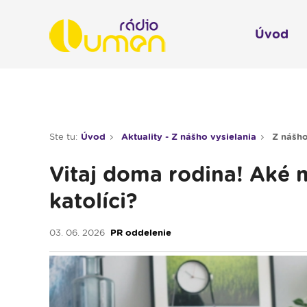
Úvod
Infol
Spravodajstvo
Rádio 
Ste tu:
Úvod
Aktuality - Z nášho vysielania
Z nášho
Moderované relácie
Vitaj doma rodina! Aké 
Pre deti
katolíci?
Hudobné relácie
Piesne na želanie
03. 06. 2026
PR oddelenie
Rubriky
Modlitba