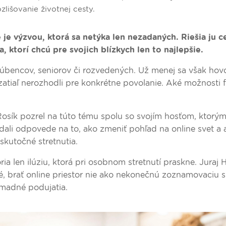
lišovanie životnej cesty.
 je výzvou, ktorá sa netýka len nezadaných. Riešia ju c
a, ktorí chcú pre svojich blízkych len to najlepšie.
snúbencov, seniorov či rozvedených. Už menej sa však hovo
 zatiaľ nerozhodli pre konkrétne povolanie. Aké možnosti 
osík pozrel na túto tému spolu so svojím hosťom, ktorým
adali odpovede na to, ako zmeniť pohľad na online svet a 
skutočné stretnutia.
a len ilúziu, ktorá pri osobnom stretnutí praskne. Juraj 
é, brať online priestor nie ako nekonečnú zoznamovaciu si
madné podujatia.