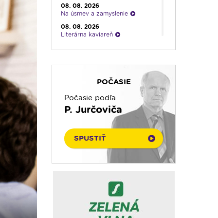
08. 08. 2026
Na úsmev a zamyslenie
08. 08. 2026
Literárna kaviareň
08. 08. 2026
Infolumen
08. 08. 2026
Ruženec pre Slovensko
POČASIE
08. 08. 2026
Rádio Vatikán - SK
Počasie podľa
P. Jurčoviča
08. 08. 2026
Emauzy - sv. omša 18:00
08. 08. 2026
SPUSTIŤ
Kláštory a rehoľný život
08. 08. 2026
Ranné zamyslenie