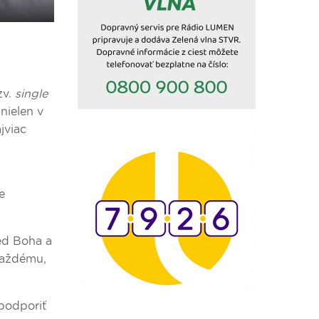
zv.
single
nielen v
jviac
e
red Boha a
 každému,
podporiť