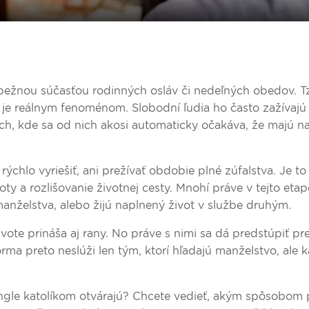
bežnou súčasťou rodinných osláv či nedeľných obedov. T
 je reálnym fenoménom. Slobodní ľudia ho často zažívajú 
ch, kde sa od nich akosi automaticky očakáva, že majú na
chlo vyriešiť, ani prežívať obdobie plné zúfalstva. Je to
y a rozlišovanie životnej cesty. Mnohí práve v tejto etap
anželstva, alebo žijú naplnený život v službe druhým.
ivote prináša aj rany. No práve s nimi sa dá predstúpiť p
rma preto neslúži len tým, ktorí hľadajú manželstvo, ale
ingle katolíkom otvárajú? Chcete vedieť, akým spôsobom 