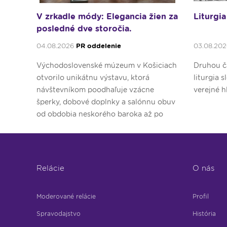
V zrkadle módy: Elegancia žien za
Liturgia
posledné dve storočia.
04.08.2026
PR oddelenie
03.08.20
Východoslovenské múzeum v Košiciach
Druhou ča
otvorilo unikátnu výstavu, ktorá
liturgia 
návštevníkom poodhaľuje vzácne
verejné h
šperky, dobové doplnky a salónnu obuv
od obdobia neskorého baroka až po
druhú svetovú vojnu.
Relácie
O nás
Moderované relácie
Profil
Spravodajstvo
História