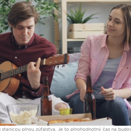
u stanicou plnou zúfalstva. Je to plnohodnotný čas na budo