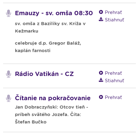
Emauzy - sv. omša 08:30
Prehrať
Stiahnuť
sv. omša z Baziliky sv. Kríža v
Kežmarku
celebruje d.p. Gregor Baláž,
kaplán farnosti
Rádio Vatikán - CZ
Prehrať
Stiahnuť
Čítanie na pokračovanie
Prehrať
Jan Dobraczyňski: Otcov tieň -
príbeh svätého Jozefa. Číta:
Štefan Bučko