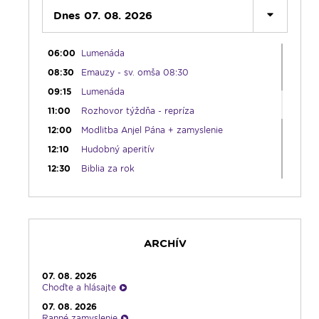
05:30
Dnes 07. 08. 2026
Choďte a hlásajte
05:45
Ranné chvály
06:00
Lumenáda
08:30
Emauzy - sv. omša 08:30
09:15
Lumenáda
11:00
Rozhovor týždňa - repríza
12:00
Modlitba Anjel Pána + zamyslenie
12:10
Hudobný aperitív
12:30
Biblia za rok
13:00
Lumenfórum
16:30
Pútnický víkend
17:30
Infolumen
ARCHÍV
18:00
Emauzy - sv. omša 18:00
19:00
Bolestný ruženec
07. 08. 2026
19:30
Vešpery
Choďte a hlásajte
19:45
Rádio Vatikán - SK
07. 08. 2026
Ranné zamyslenie