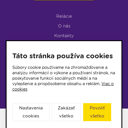
Relácie
O nás
Kontakty
Podpora rádia
Táto stránka používa cookies
LUMEN KLUB
LUMEN KLUB PRIHLÁŠKA
Súbory cookie používame na zhromažďovanie a
analýzu informácií o výkone a používaní stránok, na
poskytovanie funkcií sociálnych médií a na
© 2017 Rádio Lumen, Všetky práva vyhradené
vylepšenie a prispôsobenie obsahu a reklám.
Viac o
cookies
Správca webu
Nastavenia
Zakázať
Povoliť
cookies
všetko
všetko
Facebook