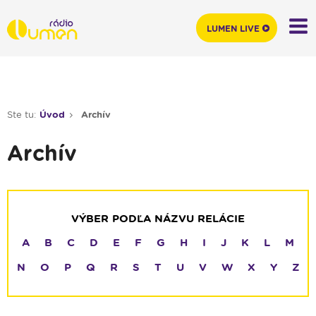
LUMEN LIVE
Ste tu:
Úvod
Archív
Archív
VÝBER PODĽA NÁZVU RELÁCIE
A
B
C
D
E
F
G
H
I
J
K
L
M
N
O
P
Q
R
S
T
U
V
W
X
Y
Z