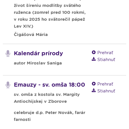
život šíreniu modlitby svätého
ruženca (zomrel pred 100 rokmi,
v roku 2025 ho svätorečil pápež
Lev XIV.)
Čigášová Mária
Kalendár prírody
Prehrať
Stiahnuť
autor Miroslav Saniga
Emauzy - sv. omša 18:00
Prehrať
Stiahnuť
sv. omša z kostola sv. Margity
Antiochijskej v Zborove
celebruje d.p. Peter Novák, farár
farnosti