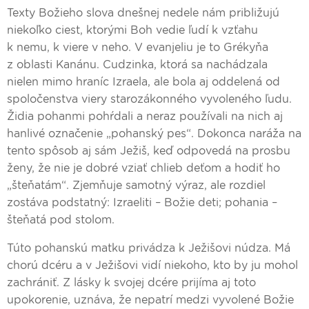
Texty Božieho slova dnešnej nedele nám približujú
niekoľko ciest, ktorými Boh vedie ľudí k vzťahu
k nemu, k viere v neho. V evanjeliu je to Grékyňa
z oblasti Kanánu. Cudzinka, ktorá sa nachádzala
nielen mimo hraníc Izraela, ale bola aj oddelená od
spoločenstva viery starozákonného vyvoleného ľudu.
Židia pohanmi pohŕdali a neraz používali na nich aj
hanlivé označenie „pohanský pes“. Dokonca naráža na
tento spôsob aj sám Ježiš, keď odpovedá na prosbu
ženy, že nie je dobré vziať chlieb deťom a hodiť ho
„šteňatám“. Zjemňuje samotný výraz, ale rozdiel
zostáva podstatný: Izraeliti – Božie deti; pohania –
šteňatá pod stolom.
Túto pohanskú matku privádza k Ježišovi núdza. Má
chorú dcéru a v Ježišovi vidí niekoho, kto by ju mohol
zachrániť. Z lásky k svojej dcére prijíma aj toto
upokorenie, uznáva, že nepatrí medzi vyvolené Božie