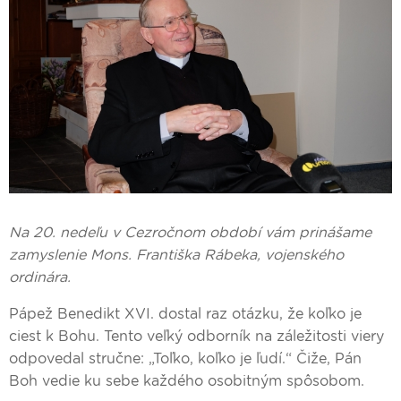
Na 20. nedeľu v Cezročnom období vám prinášame
zamyslenie Mons. Františka Rábeka, vojenského
ordinára.
Pápež Benedikt XVI. dostal raz otázku, že koľko je
ciest k Bohu. Tento veľký odborník na záležitosti viery
odpovedal stručne: „Toľko, koľko je ľudí.“ Čiže, Pán
Boh vedie ku sebe každého osobitným spôsobom.