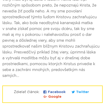
rozličným spôsobom preto, že nepoznajú Krista, že
nevedia žiť podľa neho. A my sme povolaní
sprostredkovať týmto ľuďom Kristovu zachraňujúcu
lásku. Tak, ako bola neodbytná kananejská matka
v snahe získať pomoc pre svoju dcéru, tak by sme
mali aj my s pokorou i naliehavosťou prosiť o dar
pevnej a dôslednej viery, aby sme mohli
sprostredkovať našim blížnym Kristovu zachraňujúcu
lásku. Presvedčivý príklad žitej viery, úprimná láska
a vytrvalá modlitba môžu byť aj v dnešnej dobe
prostriedkami, pomocou ktorých Kristus privedie k
sebe a zachráni mnohých, predovšetkým nás
samých...
Zdielať článok:
Facebook
Twitter
Google