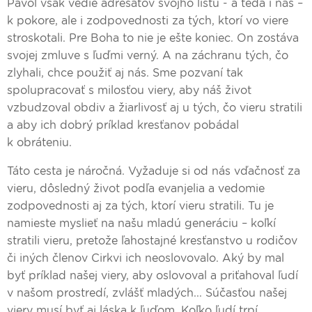
Pavol však vedie adresátov svojho listu - a teda i nás –
k pokore, ale i zodpovednosti za tých, ktorí vo viere
stroskotali. Pre Boha to nie je ešte koniec. On zostáva
svojej zmluve s ľuďmi verný. A na záchranu tých, čo
zlyhali, chce použiť aj nás. Sme pozvaní tak
spolupracovať s milosťou viery, aby náš život
vzbudzoval obdiv a žiarlivosť aj u tých, čo vieru stratili
a aby ich dobrý príklad kresťanov pobádal
k obráteniu.
Táto cesta je náročná. Vyžaduje si od nás vďačnosť za
vieru, dôsledný život podľa evanjelia a vedomie
zodpovednosti aj za tých, ktorí vieru stratili. Tu je
namieste myslieť na našu mladú generáciu – koľkí
stratili vieru, pretože ľahostajné kresťanstvo u rodičov
či iných členov Cirkvi ich neoslovovalo. Aký by mal
byť príklad našej viery, aby oslovoval a priťahoval ľudí
v našom prostredí, zvlášť mladých... Súčasťou našej
viery musí byť aj láska k ľuďom. Koľko ľudí trpí