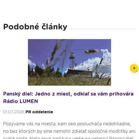
Podobné články
Nex
Panský diel: Jedno z miest, odkiaľ sa vám prihovára
Rádio LUMEN
01.07.2026
PR oddelenie
Pozývame vás na miesta, kam oko poslucháča nedohliadne,
no bez ktorých by sme nemohli zdieľať spoločné modlitby ani
sväté omše. Naša prvá zastávka vedie na veterný Panský diel.