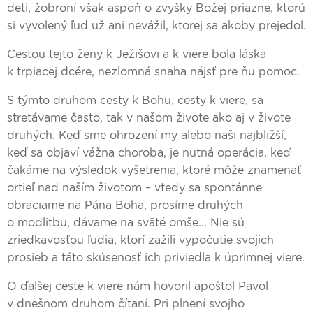
deti, žobroní však aspoň o zvyšky Božej priazne, ktorú
si vyvolený ľud už ani nevážil, ktorej sa akoby prejedol.
Cestou tejto ženy k Ježišovi a k viere bola láska
k trpiacej dcére, nezlomná snaha nájsť pre ňu pomoc.
S týmto druhom cesty k Bohu, cesty k viere, sa
stretávame často, tak v našom živote ako aj v živote
druhých. Keď sme ohrození my alebo naši najbližší,
keď sa objaví vážna choroba, je nutná operácia, keď
čakáme na výsledok vyšetrenia, ktoré môže znamenať
ortieľ nad naším životom – vtedy sa spontánne
obraciame na Pána Boha, prosíme druhých
o modlitbu, dávame na sväté omše... Nie sú
zriedkavosťou ľudia, ktorí zažili vypočutie svojich
prosieb a táto skúsenosť ich priviedla k úprimnej viere.
O ďalšej ceste k viere nám hovoril apoštol Pavol
v dnešnom druhom čítaní. Pri plnení svojho