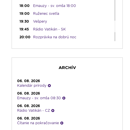
18:00
Emauzy - sv. omša 18:00
19:00
Ruženec svetla
19:30
Vešpery
19:45
Rádio Vatikán - SK
20:00
Rozprávka na dobrú noc
20:10
História a my
21:10
Spoznávame Bibliu
21:30
Gospelparáda
ARCHÍV
23:00
Čítanie na pokračovanie + repríza
zamyslenia zo 6:30
23:30
Infolumen - repríza
06. 08. 2026
Kalendár prírody
06. 08. 2026
Emauzy - sv. omša 08:30
06. 08. 2026
Rádio Vatikán - CZ
06. 08. 2026
Čítanie na pokračovanie