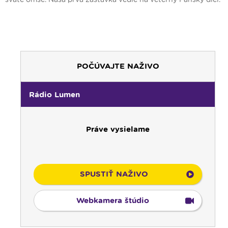
POČÚVAJTE NAŽIVO
Rádio Lumen
Práve vysielame
00:00
Predel do nového dňa
00:01
Gaučing - repríza
SPUSTIŤ NAŽIVO
01:00
Rodina - repríza
01:30
Gospelparáda - repríza
Webkamera štúdio
03:00
Svetlo nádeje - repríza
03:30
Pod vankúš