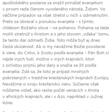
apoštolského poslania sa snažil prinášať evanjelium
v prvom rade členom vyvoleného národa, Židom. Vo
väčšine prípadov sa však stretol u nich s odmietnutím.
Preto sa obracal s ponukou evanjelia – s týmto
chlebom Božieho slova – na pohanov. Pohania sa teda
mohli stretnúť s Kristom a s jeho slovom „vďaka“ tomu,
že tento dar odmietli Židia. Toto môže byť aj dnes
častá skúsenosť. Ak si my nevážime Božie povolanie
k viere, do Cirkvi, k životu podľa evanjelia – Pán Boh si
nájde iných ľudí, možno v iných krajinách, ktorí
s ochotou prijmú jeho dary a snažia sa žiť podľa
evanjelia. Zdá sa, že toto je prípad mnohých
pokrstených v tradične kresťanských krajinách Európy.
Nevážime si svoju kresťanskú vieru. Súčasne však
môžeme vidieť, ako rastie počet veriacich v Krista
v afrických krajinách, ale i v Ázii, napríklad v Južnej
Kórei.