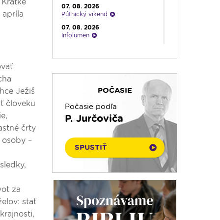
 Krátke
07. 08. 2026
apríla
Pútnický víkend
07. 08. 2026
Infolumen
07. 08. 2026
Rádio Vatikán - SK
ovať
07. 08. 2026
Emauzy - sv. omša 08:30
cha
POČASIE
chce Ježiš
07. 08. 2026
Čítanie na pokračovanie
iť človeku
Počasie podľa
07. 08. 2026
e,
P. Jurčoviča
Ranné zamyslenie
astné črty
07. 08. 2026
i osoby –
Večera u Slováka
SPUSTIŤ
07. 08. 2026
Kalendár prírody
sledky,
vot za
elov: stať
krajnosti,