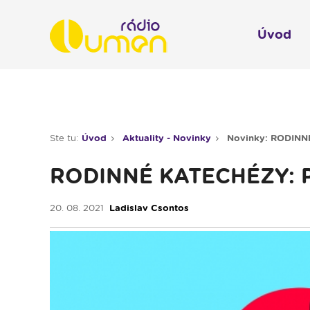
Úvod
Infol
Spravodajstvo
Rádio 
Ste tu:
Úvod
Aktuality - Novinky
Novinky: RODINNÉ
Moderované relácie
RODINNÉ KATECHÉZY: Pr
Pre deti
Hudobné relácie
20. 08. 2021
Ladislav Csontos
Piesne na želanie
Rubriky
Modlitba