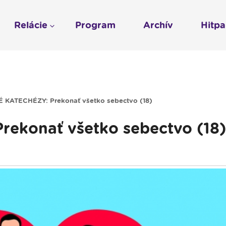
Relácie
Program
Archív
Hitp
Profil
História
To sme my
LUMEN KLUB
Gospelpar
umen
Rádio Vatikán - SK
LUMEN KLUB PRIH
Vatikán - CZ
Kresťanské noviny
Reklama v Rádiu L
 KATECHÉZY: Prekonať všetko sebectvo (18)
Ochrana osobných 
ekonať všetko sebectvo (18)