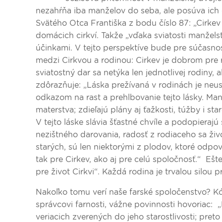
nezahŕňa iba manželov do seba, ale posúva ich ďa
Svätého Otca Františka z bodu číslo 87: „Cirke
domácich cirkví. Takže „vďaka sviatosti manžels
účinkami. V tejto perspektíve bude pre súčasno
medzi Cirkvou a rodinou: Cirkev je dobrom pre r
sviatostný dar sa netýka len jednotlivej rodiny
zdôrazňuje: „Láska prežívaná v rodinách je neust
odkazom na rast a prehlbovanie tejto lásky. Man
materstva; zdieľajú plány aj ťažkosti, túžby i st
V tejto láske slávia šťastné chvíle a podopieraj
nezištného darovania, radosť z rodiaceho sa živo
starých, sú len niektorými z plodov, ktoré odpo
tak pre Cirkev, ako aj pre celú spoločnosť.“ Ešt
pre život Cirkvi“. Každá rodina je trvalou silou pr
Nakoľko tomu verí naše farské spoločenstvo? K
správcovi farnosti, vážne povinnosti hovoriac: „
veriacich zverených do jeho starostlivosti; pret