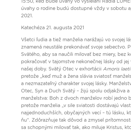
15:50, keď bude úvahy vo vysielaní Rádia LUMEN
úvahy o rodine budú dostupné vždy v sobotu aj 
2021.
Katechéza 21. augusta 2021
Všetci ľudia a tiež manželia narážajú vo svojej l
znamená neustále prekonávať svoje sebectvo. 
Svätého, aby sa naučili milovať bez miery, bez k
pokračovať v tajomstve nekonečnej lásky od jej 
našej doby. Svätý Otec v exhortácii
Amoris laeti
pretože „keď muž a žena slávia sviatosť manželst
a nezmazateľný charakter svojej lásky. Manželst
Otec, Syn a Duch Svätý – žijú spolu odjakživa a
manželstva: Boh z dvoch manželov robí jedno b
pretože manželia „v sile sviatosti dostávajú vla
najjednoduchších, obyčajných vecí – tú lásku, kt
ňu“. Zdôrazňuje tak dôvod a zmysel prítomnosti
sa schopnými milovať tak, ako miluje Kristus, kt