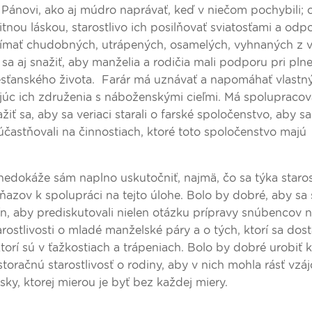
 v Pánovi, ako aj múdro naprávať, keď v niečom pochybili;
ou láskou, starostlivo ich posilňovať sviatosťami a odpo
jímať chudobných, utrápených, osamelých, vyhnaných z vl
 sa aj snažiť, aby manželia a rodičia mali podporu pri plne
esťanského života. Farár má uznávať a napomáhať vlastný
rujúc ich združenia s náboženskými cieľmi. Má spolupracov
 sa, aby sa veriaci starali o farské spoločenstvo, aby sa c
 zúčastňovali na činnostiach, ktoré toto spoločenstvo majú
edokáže sám naplno uskutočniť, najmä, čo sa týka starost
ňazov k spolupráci na tejto úlohe. Bolo by dobré, aby sa s
, aby prediskutovali nielen otázku prípravy snúbencov na
arostlivosti o mladé manželské páry a o tých, ktorí sa dos
torí sú v ťažkostiach a trápeniach. Bolo by dobré urobiť 
storačnú starostlivosť o rodiny, aby v nich mohla rásť vz
sky, ktorej mierou je byť bez každej miery.