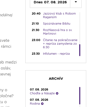
noc
Dnes 07. 08. 2026
20:10
Večera u Slováka
20:40
Jazzový klub s Robom
odálnej
Raganom
21:10
Spoznávame Bibliu
21:30
Rozhlasová hra o sv.
Martinovi
 svete
23:00
Čítanie na pokračovanie
+ repríza zamyslenia zo
 rámci
6:30
23:30
Infolumen - repríza
ieb medzi
 osláv,
kevnej
ARCHÍV
hy o
07. 08. 2026
Choďte a hlásajte
poločne?
07. 08. 2026
tu o
Rodina