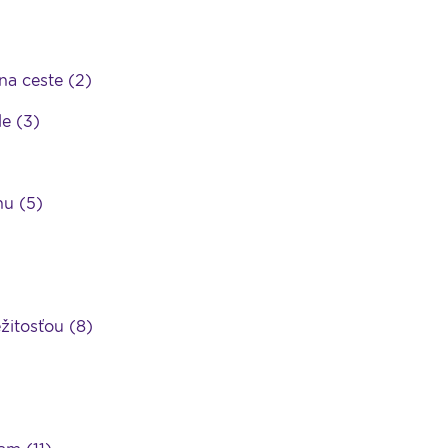
a ceste (2)
e (3)
u (5)
itosťou (8)