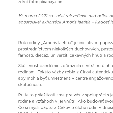
zdroj foto: pixabay.com
19. marca 2021 sa začal rok reflexie nad odkaz
apoštolskej exhortácii Amoris laetitia – Radosť
Rok rodiny „Amoris laetitia“ je iniciatívou pápež
prostredníctvom niekoľkých duchovných, pastora
farností, diecéz, univerzít, cirkevných hnutí a r
Skúsenosť pandémie zdôraznila centrálnu úlohu
rodinami. Takéto väzby robia z Cirkvi autentickú 
aby mohla byť umiestnená v centre angažovanosti
skutočnosti.
Pri tejto príležitosti sme pre vás v spolupráci 
rodine a vzťahoch v jej vnútri. Ako budovať svo
Čo si myslí pápež a Cirkev o úlohe rodín v dne