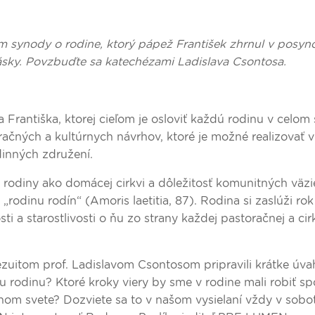
om synody o rodine, ktorý pápež František zhrnul v posyn
 lásky. Povzbuďte sa katechézami Ladislava Csontosa.
a Františka, ktorej cieľom je osloviť každú rodinu v celom
čných a kultúrnych návrhov, ktoré je možné realizovať v
odinných združení.
 rodiny ako domácej cirkvi a dôležitosť komunitných väz
„rodinu rodín“ (Amoris laetitia, 87). Rodina si zaslúži rok
 a starostlivosti o ňu zo strany každej pastoračnej a cir
s jezuitom prof. Ladislavom Csontosom pripravili krátke úva
ju rodinu? Ktoré kroky viery by sme v rodine mali robiť s
šnom svete? Dozviete sa to v našom vysielaní vždy v sobo