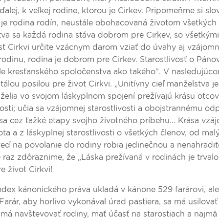
lej, k veľkej rodine, ktorou je Cirkev. Pripomeňme si slo
v je rodina rodín, neustále obohacovaná životom všetkých
tva sa každá rodina stáva dobrom pre Cirkev, so všetkými
sť Cirkvi určite vzácnym darom vziať do úvahy aj vzájom
odinu, rodina je dobrom pre Cirkev. Starostlivosť o Páno
, ale kresťanského spoločenstva ako takého“. V nasledujú
álou posilou pre život Cirkvi. „Unitívny cieľ manželstva j
želia vo svojom láskyplnom spojení prežívajú krásu otcov
arosti; učia sa vzájomnej starostlivosti a obojstrannému od
ú sa cez ťažké etapy svojho životného príbehu... Krása vz
ta a z láskyplnej starostlivosti o všetkých členov, od ma
veď na povolanie do rodiny robia jedinečnou a nenahradit
e raz zdôraznime, že „Láska prežívaná v rodinách je trvalo
e život Cirkvi!
ódex kánonického práva ukladá v kánone 529 farárovi, al
Farár, aby horlivo vykonával úrad pastiera, sa má usilova
o má navštevovať rodiny, mať účasť na starostiach a najmä