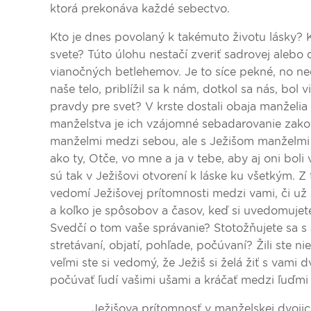
ktorá prekonáva každé sebectvo.
Kto je dnes povolaný k takémuto životu lásky? K
svete? Túto úlohu nestačí zveriť sadrovej alebo 
vianočných betlehemov. Je to síce pekné, no ned
naše telo, priblížil sa k nám, dotkol sa nás, bol
pravdy pre svet? V krste dostali obaja manželia
manželstva je ich vzájomné sebadarovanie zakotv
manželmi medzi sebou, ale s Ježišom manželmi je
ako ty, Otče, vo mne a ja v tebe, aby aj oni boli v
sú tak v Ježišovi otvorení k láske ku všetkým. Z
vedomí Ježišovej prítomnosti medzi vami, či už 
a koľko je spôsobov a časov, keď si uvedomujete
Svedčí o tom vaše správanie? Stotožňujete sa s 
stretávaní, objatí, pohľade, počúvaní? Žili ste n
veľmi ste si vedomý, že Ježiš si želá žiť s vami
počúvať ľudí vašimi ušami a kráčať medzi ľuďmi 
Ježišova prítomnosť v manželskej dvojici je 