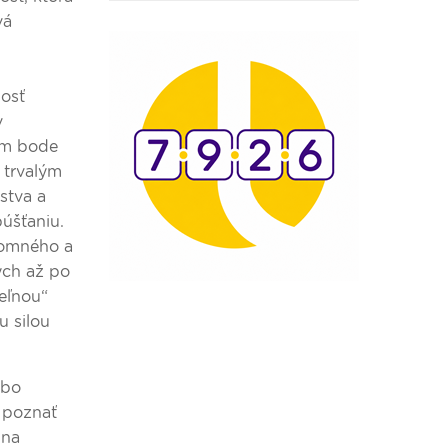
vá
nosť
v
com bode
e trvalým
stva a
púšťaniu.
ájomného a
lých až po
eľnou“
u silou
ebo
ť poznať
 na