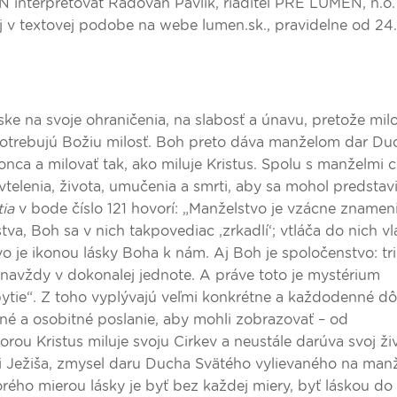
 interpretovať Radovan Pavlík, riaditeľ PRE LUMEN, n.o.
v textovej podobe na webe lumen.sk., pravidelne od 24. 
áske na svoje ohraničenia, na slabosť a únavu, pretože mil
Potrebujú Božiu milosť. Boh preto dáva manželom dar Du
onca a milovať tak, ako miluje Kristus. Spolu s manželmi 
vtelenia, života, umučenia a smrti, aby sa mohol predstav
tia
v bode číslo 121 hovorí: „Manželstvo je vzácne znameni
va, Boh sa v nich takpovediac ,zrkadlí‘; vtláča do nich vl
vo je ikonou lásky Boha k nám. Aj Boh je spoločenstvo: tr
 navždy v dokonalej jednote. A práve toto je mystérium
ytie“. Z toho vyplývajú veľmi konkrétne a každodenné dô
stné a osobitné poslanie, aby mohli zobrazovať – od
orou Kristus miluje svoju Cirkev a neustále darúva svoj ži
 Ježiša, zmysel daru Ducha Svätého vylievaného na manž
orého mierou lásky je byť bez každej miery, byť láskou do 