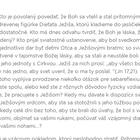
to je povolaný povedať, že Boh sa vtelil a stal prítomný
drevenej figúrke Dieťaťa Ježiša, ktorú kladieme do jasličie
ostatočné. Kto má dnes odvahu tvrdiť, že Boh je láska, že
 videný? Kto prijal sviatostné ustanovenie, aby bol svedkom
 jednotlivo dar byť deťmi Otca a Ježišovými bratmi; so sv
ené v tajomstve Božej lásky, aby sa stali a neustále boli 
ho jednoty s Cirkvou. Ježiš za nich prosí: „aby všetci bo
 nás jedno, aby svet uveril, že si ma ty poslal. “(Jn 17,21)
 toho vyplýva prirodzene niekoľko otázok pre sebareflexiu.
ste spolu, alebo keď ste z rôznych dôvodov fyzicky vzdia
, že pracujete s Ježišom? Kedy mu dávate k dispozícii sv
Ježišovým srdcom, aby ste sa stotožnili s jeho túžbou po 
iekedy celé dni bez toho, aby ste brali do úvahy, že bol s
 dvomi, objímať sa vašimi rukami, počúvať váš vzájomný dia
vašimi nohami...?
vzácnym pokladom, ktorý neslobodno stratiť. Prítomno