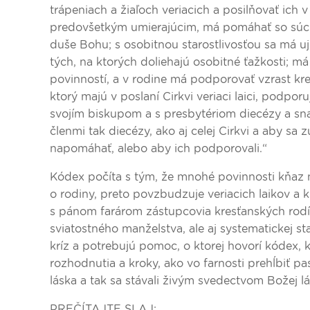
trápeniach a žiaľoch veriacich a posilňovať ich
predovšetkým umierajúcim, má pomáhať so súcitn
duše Bohu; s osobitnou starostlivosťou sa má u
tých, na ktorých doliehajú osobitné ťažkosti; má
povinností, a v rodine má podporovať vzrast kr
ktorý majú v poslaní Cirkvi veriaci laici, podpo
svojím biskupom a s presbytériom diecézy a snažiť
členmi tak diecézy, ako aj celej Cirkvi a aby sa
napomáhať, alebo aby ich podporovali.“
Kódex počíta s tým, že mnohé povinnosti kňaz n
o rodiny, preto povzbudzuje veriacich laikov a k
s pánom farárom zástupcovia kresťanských rodín
sviatostného manželstva, ale aj systematickej st
kríz a potrebujú pomoc, o ktorej hovorí kódex, k
rozhodnutia a kroky, ako vo farnosti prehĺbiť pa
láska a tak sa stávali živým svedectvom Božej lá
PREČÍTAJTE SI AJ: