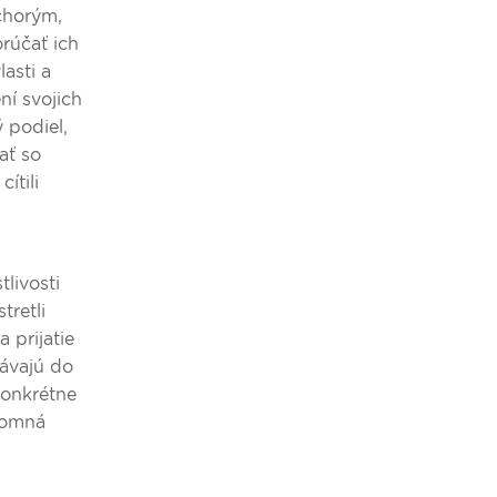
 chorým,
rúčať ich
asti a
ní svojich
 podiel,
ať so
ítili
livosti
tretli
 prijatie
távajú do
konkrétne
ájomná