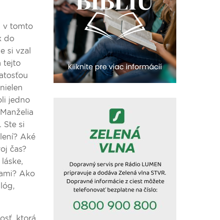
m v tomto
k do
 si vzal
 tejto
iatosťou
nielen
li jedno
. Manželia
 Ste si
lení? Aké
oj čas?
láske,
 vami? Ako
lóg,
sť, ktorá