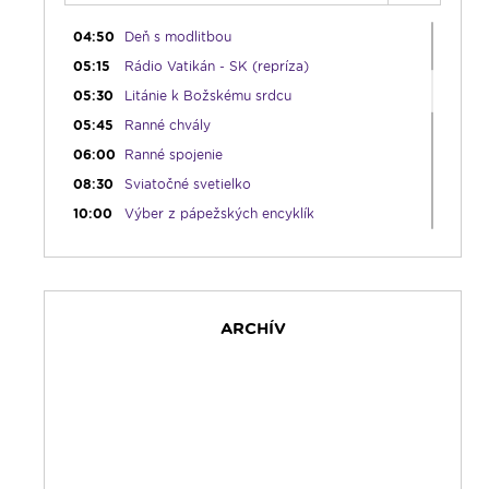
04:25
Čítanie zo Starého Zákona - repríza
04:50
Deň s modlitbou
05:15
Rádio Vatikán - SK (repríza)
05:30
Litánie k Božskému srdcu
05:45
Ranné chvály
06:00
Ranné spojenie
08:30
Sviatočné svetielko
10:00
Výber z pápežských encyklík
10:30
Emauzy - sv. omša 10:30
12:00
Modlitba Anjel Pána so Svätým Otcom
12:10
Hudobný aperitív
ARCHÍV
12:30
Biblia za rok
13:00
Rozhlasová hra
14:00
Vyznania
15:00
Korunka Božieho milosrdenstva - Hodina
milosrdenstva
15:30
Svetlo nádeje