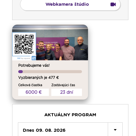
Webkamera štúdio
Potrebujeme vás!
Vyzbieraných je 477 €
00:00
Predel do nového dňa
Celková čiastka
Zostávajúci čas
00:01
AI, tešíma! - repríza
6000 €
23 dní
00:30
Večera u Slováka - repríza
01:00
Pútnický víkend - repríza
02:00
História a my - repríza
AKTUÁLNY PROGRAM
03:00
Pod vankúš
04:00
Dnes 09. 08. 2026
Slávnostný ruženec