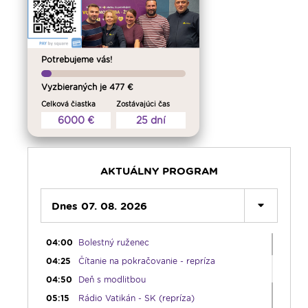
Potrebujeme vás!
Vyzbieraných je 477 €
Celková čiastka
Zostávajúci čas
6000 €
25 dní
00:00
Predel do nového dňa
00:01
Vitaj doma, rodina! - repríza
AKTUÁLNY PROGRAM
01:00
Karmel - repríza
02:30
Slovo povzbudenia - repríza
Dnes 07. 08. 2026
03:30
Sonda do života cirkvi; Spoločenský
komentár - reprízy
04:00
Bolestný ruženec
04:25
Čítanie na pokračovanie - repríza
04:50
Deň s modlitbou
05:15
Rádio Vatikán - SK (repríza)