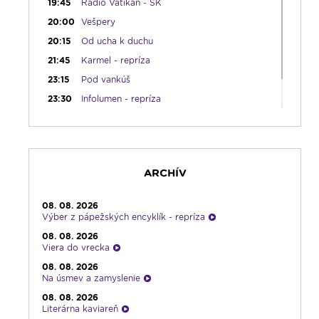
19:45
Rádio Vatikán - SK
20:00
Vešpery
20:15
Od ucha k duchu
21:45
Karmel - repríza
23:15
Pod vankúš
23:30
Infolumen - repríza
ARCHÍV
08. 08. 2026
Výber z pápežských encyklík - repríza
08. 08. 2026
Viera do vrecka
08. 08. 2026
Na úsmev a zamyslenie
08. 08. 2026
Literárna kaviareň