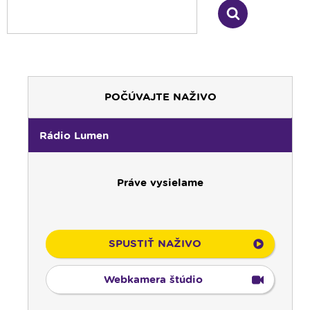
POČÚVAJTE NAŽIVO
00:00
Predel do nového dňa
Rádio Lumen
00:01
Fujarôčka moja - repríza
01:30
Výber z pápežských encyklík - repríza
Práve vysielame
02:00
Počúvaj srdcom - repríza
03:00
Rozhovor týždňa - nočná repríza
04:00
Radostný ruženec
04:25
Čítanie na pokračovanie - repríza
SPUSTIŤ NAŽIVO
04:50
Deň s modlitbou
05:15
Rádio Vatikán - SK (repríza)
Webkamera štúdio
05:30
Litánie k Božskému srdcu