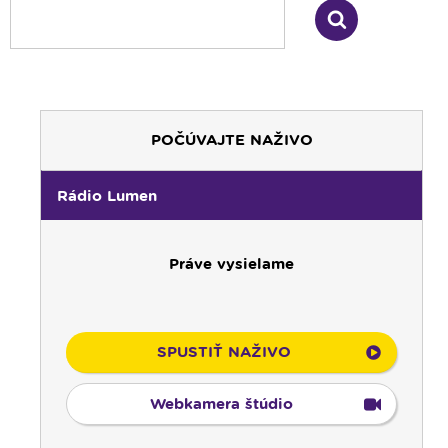
POČÚVAJTE NAŽIVO
Rádio Lumen
Práve vysielame
00:00
Predel do nového dňa
00:01
AI, tešíma! - repríza
SPUSTIŤ NAŽIVO
00:30
Večera u Slováka - repríza
01:00
Pútnický víkend - repríza
Webkamera štúdio
02:00
História a my - repríza
03:00
Pod vankúš