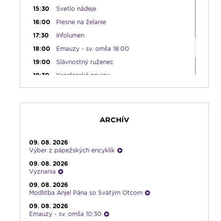
15:30
Svetlo nádeje
16:00
Piesne na želanie
17:30
Infolumen
18:00
Emauzy - sv. omša 18:00
19:00
Slávnostný ruženec
19:30
Kresťanské noviny
19:45
Rádio Vatikán - SK
20:00
Vešpery zo Spišskej Kapituly
20:30
Karmel
ARCHÍV
22:00
V sile slova
22:30
Pohoda s klasikou
09. 08. 2026
Výber z pápežských encyklík
23:30
Infolumen - repríza
09. 08. 2026
Vyznania
09. 08. 2026
Modlitba Anjel Pána so Svätým Otcom
09. 08. 2026
Emauzy - sv. omša 10:30