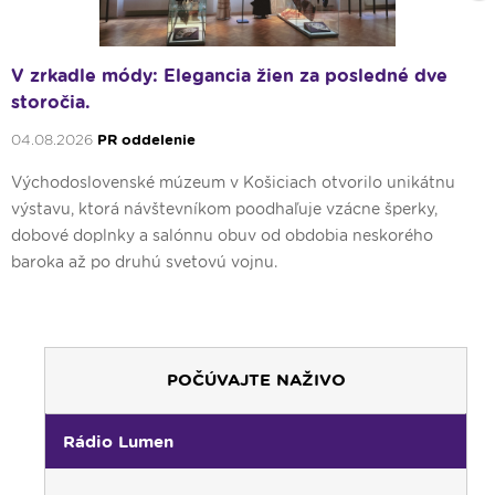
Nex
V zrkadle módy: Elegancia žien za posledné dve
storočia.
04.08.2026
PR oddelenie
Východoslovenské múzeum v Košiciach otvorilo unikátnu
výstavu, ktorá návštevníkom poodhaľuje vzácne šperky,
dobové doplnky a salónnu obuv od obdobia neskorého
baroka až po druhú svetovú vojnu.
POČÚVAJTE NAŽIVO
00:00
Predel do nového dňa
Rádio Lumen
00:01
Fujarôčka moja - repríza
01:30
Výber z pápežských encyklík - repríza