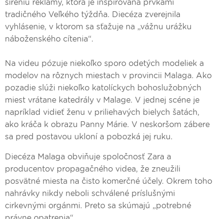
šíreniu reklamy, ktorá je inšpirovaná prvkami
tradičného Veľkého týždňa. Diecéza zverejnila
vyhlásenie, v ktorom sa sťažuje na „vážnu urážku
náboženského cítenia“.
Na videu pózuje niekoľko sporo odetých modeliek a
modelov na rôznych miestach v provincii Malaga. Ako
pozadie slúži niekoľko katolíckych bohoslužobných
miest vrátane katedrály v Malage. V jednej scéne je
napríklad vidieť ženu v priliehavých bielych šatách,
ako kráča k obrazu Panny Márie. V neskoršom zábere
sa pred postavou ukloní a pobozká jej ruku.
Diecéza Malaga obviňuje spoločnosť Zara a
producentov propagačného videa, že zneužili
posvätné miesta na čisto komerčné účely. Okrem toho
nahrávky nikdy neboli schválené príslušnými
cirkevnými orgánmi. Preto sa skúmajú „potrebné
právne opatrenia“.