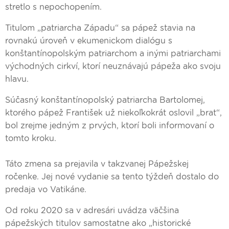
stretlo s nepochopením.
Titulom „patriarcha Západu“ sa pápež stavia na
rovnakú úroveň v ekumenickom dialógu s
konštantínopolským patriarchom a inými patriarchami
východných cirkví, ktorí neuznávajú pápeža ako svoju
hlavu.
Súčasný konštantínopolský patriarcha Bartolomej,
ktorého pápež František už niekoľkokrát oslovil „brat“,
bol zrejme jedným z prvých, ktorí boli informovaní o
tomto kroku.
Táto zmena sa prejavila v takzvanej Pápežskej
ročenke. Jej nové vydanie sa tento týždeň dostalo do
predaja vo Vatikáne.
Od roku 2020 sa v adresári uvádza väčšina
pápežských titulov samostatne ako „historické