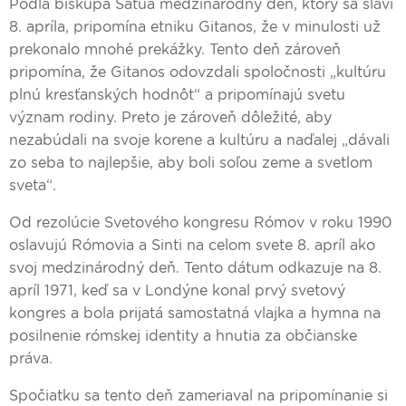
Podľa biskupa Satua medzinárodný deň, ktorý sa slávi
8. apríla, pripomína etniku Gitanos, že v minulosti už
prekonalo mnohé prekážky. Tento deň zároveň
pripomína, že Gitanos odovzdali spoločnosti „kultúru
plnú kresťanských hodnôt“ a pripomínajú svetu
význam rodiny. Preto je zároveň dôležité, aby
nezabúdali na svoje korene a kultúru a naďalej „dávali
zo seba to najlepšie, aby boli soľou zeme a svetlom
sveta“.
Od rezolúcie Svetového kongresu Rómov v roku 1990
oslavujú Rómovia a Sinti na celom svete 8. apríl ako
svoj medzinárodný deň. Tento dátum odkazuje na 8.
apríl 1971, keď sa v Londýne konal prvý svetový
kongres a bola prijatá samostatná vlajka a hymna na
posilnenie rómskej identity a hnutia za občianske
práva.
Spočiatku sa tento deň zameriaval na pripomínanie si