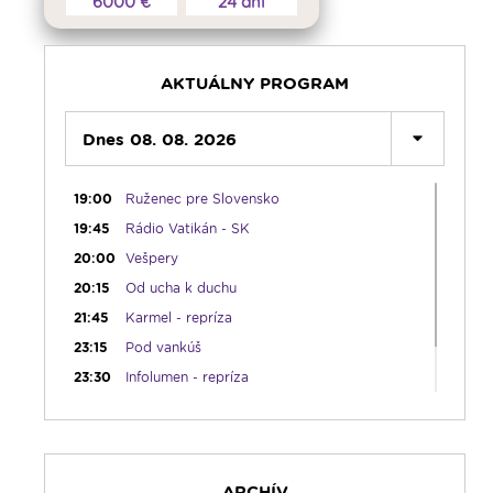
6000 €
24 dní
15:00
Korunka Božieho milosrdenstva - Hodina
milosrdenstva
15:15
Literárna kaviareň
15:50
Vatikánsky týždenník (r.)
AKTUÁLNY PROGRAM
16:00
Pozdravy z Rádia LUMEN
Dnes 08. 08. 2026
17:30
Infolumen
18:00
Emauzy - sv. omša 18:00
19:00
Ruženec pre Slovensko
19:45
Rádio Vatikán - SK
20:00
Vešpery
20:15
Od ucha k duchu
21:45
Karmel - repríza
23:15
Pod vankúš
23:30
Infolumen - repríza
ARCHÍV