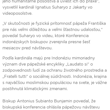
jeho humanitárne posolstvá a uviesť ich do praxe“,
vysvetlil kardinál Ignatius Suharyo z Jakarty vo
videoposolstve.
„V skutočnosti je fyzická prítomnosť pápeža Františka
pre nás veľmi dôležitou a veľmi šťastnou udalosťou,“
povedal Suharyo vo videu, ktoré Konferencia
indonézskych biskupov zverejnila presne šesť
mesiacov pred návštevou.
Podľa kardinála majú pre Indonéziu mimoriadny
význam dve pápežské encykliky „Laudato si“ o
zodpovednosti ľudí za ochranu životného prostredia a
„Fratelli tutti“ o sociálnej súdržnosti. Indonézia, krajina
s najväčšou moslimskou populáciou na svete, je vážne
postihnutá klimatickými zmenami.
Biskup Antonius Subianto Bunjamin povedal, že
biskupská konferencia ohlásila pápežovu návštevu