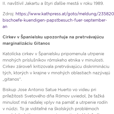
II. navštívil Jakartu a štyri ďalšie mestá v roku 1989.
Zdroj:
https://www.kathpress.at/goto/meldung/235820
bischoefe-kuendigen-papstbesuch-fuer-september-
an
Cirkev v Španielsku upozorňuje na pretrvávajúcu
marginalizáciu Gitanos
Katolícka cirkev v Španielsku pripomenula utrpenie
mnohých príslušníkov rómskeho etnika v minulosti.
Cirkev zároveň kritizovala pretrvávajúcu diskrimináciu
tých, ktorých v krajine v mnohých oblastiach nazývajú
„gitanos“.
Biskup Jose Antonio Satue Huerto vo videu pri
príležitosti Svetového dňa Rómov uviedol, že ťažká
minulosť má naďalej vplyv na pamäť a utrpenie rodín
v núdzi. To je viditeľné na školských problémoch