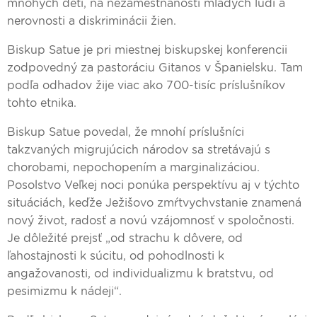
mnohých detí, na nezamestnanosti mladých ľudí a
nerovnosti a diskriminácii žien.
Biskup Satue je pri miestnej biskupskej konferencii
zodpovedný za pastoráciu Gitanos v Španielsku. Tam
podľa odhadov žije viac ako 700-tisíc príslušníkov
tohto etnika.
Biskup Satue povedal, že mnohí príslušníci
takzvaných migrujúcich národov sa stretávajú s
chorobami, nepochopením a marginalizáciou.
Posolstvo Veľkej noci ponúka perspektívu aj v týchto
situáciách, keďže Ježišovo zmŕtvychvstanie znamená
nový život, radosť a novú vzájomnosť v spoločnosti.
Je dôležité prejsť „od strachu k dôvere, od
ľahostajnosti k súcitu, od pohodlnosti k
angažovanosti, od individualizmu k bratstvu, od
pesimizmu k nádeji“.