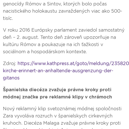
genocídy Rómov a Sintov, ktorých bolo počas
nacistického holokaustu zavraždených viac ako 500-
tisíc.
V roku 2016 Európsky parlament zaviedol samostatný
deň – 2. august. Tento deň zároveň upozorňuje na
kultúru Rómov a poukazuje na ich ťažkosti v
sociálnom a hospodárskom kontexte.
Zdroj:
https://www.kathpress.at/goto/meldung/235820
kirche-erinnert-an-anhaltende-ausgrenzung-der-
gitanos
Španielska diecéza zvažuje právne kroky proti
módnej značke pre reklamné klipy v chrámoch
Nový reklamný klip svetoznámej módnej spoločnosti
Zara vyvoláva rozruch v španielskych cirkevných
kruhoch. Diecéza Malaga zvažuje právne kroky proti