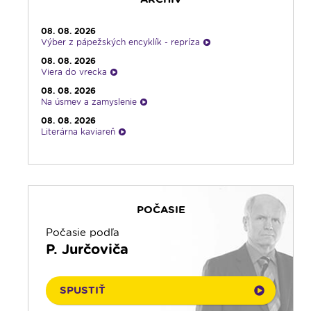
08. 08. 2026
Výber z pápežských encyklík - repríza
08. 08. 2026
Viera do vrecka
08. 08. 2026
Na úsmev a zamyslenie
08. 08. 2026
Literárna kaviareň
08. 08. 2026
Infolumen
08. 08. 2026
Ruženec pre Slovensko
POČASIE
08. 08. 2026
Rádio Vatikán - SK
Počasie podľa
08. 08. 2026
P. Jurčoviča
Emauzy - sv. omša 18:00
08. 08. 2026
Kláštory a rehoľný život
SPUSTIŤ
08. 08. 2026
Ranné zamyslenie