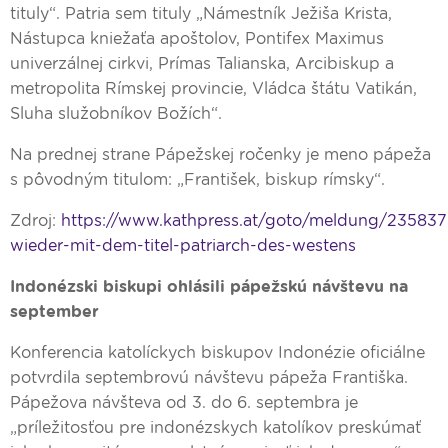
tituly“. Patria sem tituly „Námestník Ježiša Krista,
Nástupca kniežaťa apoštolov, Pontifex Maximus
univerzálnej cirkvi, Prímas Talianska, Arcibiskup a
metropolita Rímskej provincie, Vládca štátu Vatikán,
Sluha služobníkov Božích“.
Na prednej strane Pápežskej ročenky je meno pápeža
s pôvodným titulom: „František, biskup rímsky“.
Zdroj:
https://www.kathpress.at/goto/meldung/235837
wieder-mit-dem-titel-patriarch-des-westens
Indonézski biskupi ohlásili pápežskú návštevu na
september
Konferencia katolíckych biskupov Indonézie oficiálne
potvrdila septembrovú návštevu pápeža Františka.
Pápežova návšteva od 3. do 6. septembra je
„príležitosťou pre indonézskych katolíkov preskúmať