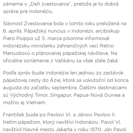
zámerne v „Deň zvestovania“, pretože je to dobrá
správa pre Indonéziu.
Slávnosť Zvestovania bola v tomto roku preložená na
8. apríla. Pápežský nuncius v Indonézii, arcibiskup
Piero Pioppo už 5. marca písomne informoval
indonézsku ministerku zahraničných vecí Retno
Marsudiovú o plánovanej pápežskej návšteve. Na
oficiálne oznámenie z Vatikánu sa však stále čaká.
Podľa správ bude Indonézia len jednou zo zastávok
pápežovej cesty do Ázie, ktorá sa uskutoční od konca
augusta do začiatku septembra. Ďalšími destináciami
sú Východný Timor, Singapur, Papua-Nová Guinea a
možno aj Vietnam.
František bude po Pavlovi VI. a Jánovi Pavlovi II.
tretím pápežom, ktorý navštívi Indonéziu. Pavol VI.
navštívil hlavné mesto Jakarta v roku 1970. Ján Pavol