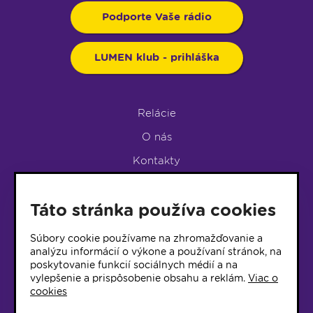
Podporte Vaše rádio
LUMEN klub - prihláška
Relácie
O nás
Kontakty
Podpora rádia
Táto stránka používa cookies
LUMEN KLUB
LUMEN KLUB PRIHLÁŠKA
Súbory cookie používame na zhromažďovanie a
analýzu informácií o výkone a používaní stránok, na
poskytovanie funkcií sociálnych médií a na
© 2017 Rádio Lumen, Všetky práva vyhradené
vylepšenie a prispôsobenie obsahu a reklám.
Viac o
cookies
Správca webu